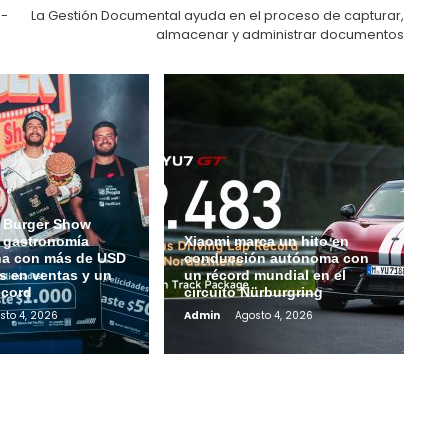
o-
La Gestión Documental ayuda en el proceso de capturar,
almacenar y administrar documentos
 Burger Show
a gastronomía
Xiaomi marca un hito en
na con más de USD
conducción autónoma con
s en ventas y un
un récord mundial en el
écord
circuito Nürburgring
sto 4, 2026
Admin
Agosto 4, 2026