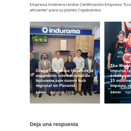
entradas
Empresa molinera recibe Certificación Empresa “Ec
eficiente” para su planta Cajabamba
The World
Grupo Consenso fortalece la
impulsa l
expansión internacional de
ecuatoria
Indurama con nuevo hub
15 millone
regional en Panamá
impacto r
Admin
Agosto 5, 2026
Admin
Ago
Deja una respuesta