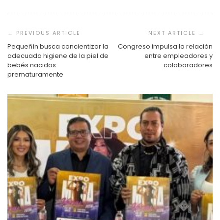
Navegación
de
entradas
Pequeñín busca concientizar la
Congreso impulsa la relación
adecuada higiene de la piel de
entre empleadores y
bebés nacidos
colaboradores
prematuramente