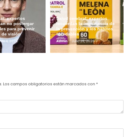
al: expertos
Salud cerebral: expertos
an no postergar
recuerdan la importancia de
les para prevenir
la prevención y los hábitos
 de visión
saludables
sto 4, 2026
Admin
Julio 28, 2026
a.
Los campos obligatorios están marcados con
*