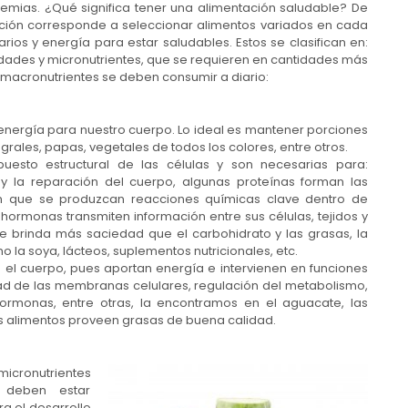
demias. ¿Qué significa tener una alimentación saludable? De
ición corresponde a seleccionar alimentos variados en cada
ios y energía para estar saludables. Estos se clasifican en:
dades y micronutrientes, que se requieren en cantidades más
s macronutrientes se deben consumir a diario:
e energía para nuestro cuerpo. Lo ideal es mantener porciones
grales, papas, vegetales de todos los colores, entre otros.
puesto estructural de las células y son necesarias para:
 y la reparación del cuerpo, algunas proteínas forman las
n que se produzcan reacciones químicas clave dentro de
hormonas transmiten información entre sus células, tejidos y
e brinda más saciedad que el carbohidrato y las grasas, la
la soya, lácteos, suplementos nutricionales, etc.
a el cuerpo, pues aportan energía e intervienen en funciones
dad de las membranas celulares, regulación del metabolismo,
hormonas, entre otras, la encontramos en el aguacate, las
tos alimentos proveen grasas de buena calidad.
micronutrientes
e deben estar
ra el desarrollo