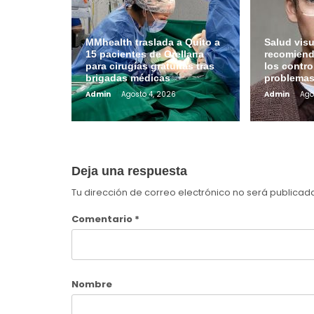
MMhealth traslada a Quito a
Salud visu
15 pacientes de Orellana
recomiend
para cirugías gratuitas tras
los contro
brigadas médicas
problemas
Admin
Agosto 4, 2026
Admin
Ago
Deja una respuesta
Tu dirección de correo electrónico no será publicad
Comentario
*
Nombre