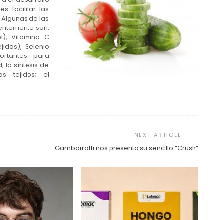
s facilitar las
 Algunas de las
uentemente son:
l), Vitamina C
jidos), Selenio
ortantes para
, la síntesis de
s tejidos; el
Gambarrotti nos presenta su sencillo “Crush”