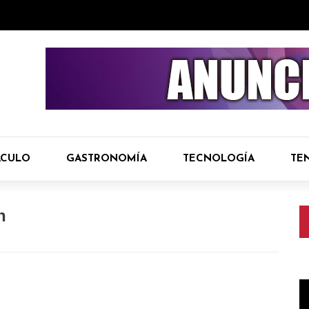
ÁCULO
GASTRONOMÍA
TECNOLOGÍA
TE
n
R
d