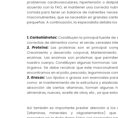
problemas cardiovasculares, hipertensión o dislipi
acuerdo con la FAO, el mantener una correcta nutr
comida para tener un balance de nutrientes necesar
macronutrientes, que se necesitan en grandes canti
pequeñas. A continuación, la especialista detalla lo
1. Carbohidratos:
Constituyen la principal fuente d
correctas de alimentos como: el verde, cereales inte
2. Proteína:
Las proteínas son el principal com
Crecimiento y desarrollo corporal, Mantenimiento
enzimas. Las enzimas son proteínas que permite
nuestro cuerpo, Constituyen algunas hormonas. Las 
órganos. Se debe recalcar que este macronutrient
encontramos en el pollo, pescado, leguminosas como 
3. Grasas:
Los lípidos o grasas son esenciales par
como: el mantenimiento de la estructura y elastici
absorción de ciertas vitaminas, forman algunas 
almendras, nueces, aceite de oliva, etc., ya que es
Así también es importante prestar atención a los 
(vitaminas, minerales y oligoelementos) qu
presentes en la dieta diaria. Estos son esenciales pa