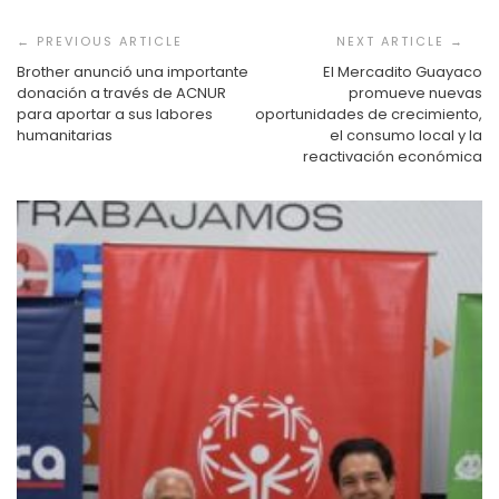
Navegación
de
entradas
Brother anunció una importante
El Mercadito Guayaco
donación a través de ACNUR
promueve nuevas
para aportar a sus labores
oportunidades de crecimiento,
humanitarias
el consumo local y la
reactivación económica