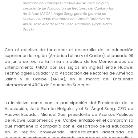
miembro del Consejo Directivo ARCA; José Holguín,
presidente de Asociación de Rectores del Caribe y las
Américas (ARCA); Ángel Song, gerente general de
Huawei Ecuador; miembros del Comité Directivo de
ARCA: José Alberto Nieto, José Alejandro Aybar, Mario
Secchi
Con el objetivo de fortalecer el desarrollo de la educación
superior en la región (América Latina y el Caribe), el pasado 09
de junio se realizó la firma simbólica de los Memorandos de
Entendimiento (MOU por sus siglas en inglés) entre Huawei
Technologies Ecuador y la Asociación de Rectores de América
Latina y el Caribe (ARCA), en el marco del Encuentro
Internacional ARCA de Educación Superior.
La iniciativa contó con la participación del Presidente de la
Asociación, José Ramón Holguín, y el Sr. Ángel Song, CEO de
Huawei Ecuador. Michael Xue, presidente de Asuntos Públicos
de Huawei Latinomérica y el Caribe, enfatizó en el compromiso
que mantiene la compañía con el desarrollo de la educación
en la región, proveyendo infraestructura adecuada de
telecomunicaciones e impulsando programas de desarrollo y