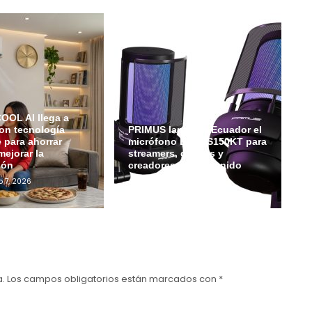
OL AI llega a
on tecnología
PRIMUS lanza en Ecuador el
e para ahorrar
micrófono ETHOS150KT para
mejorar la
streamers, gamers y
ión
creadores de contenido
o 7, 2026
Admin
Julio 6, 2026
a.
Los campos obligatorios están marcados con
*