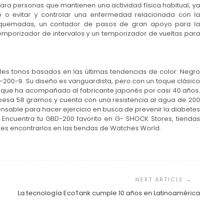
ra personas que mantienen una actividad física habitual, ya
o o evitar y controlar una enfermedad relacionada con la
as quemadas, un contador de pasos de gran apoyo para la
emporizador de intervalos y un temporizador de vueltas para
es tonos basados en las últimas tendencias de color: Negro
200-9. Su diseño es vanguardista, pero con un toque clásico
r que ha acompañado al fabricante japonés por casi 40 años.
j pesa 58 gramos y cuenta con una resistencia al agua de 200
ensable para hacer ejercicio en busca de prevenir la diabetes
 Encuentra tu GBD-200 favorito en G- SHOCK Stores, tiendas
s encontrarlos en las tiendas de Watches World.
La tecnología EcoTank cumple 10 años en Latinoamérica