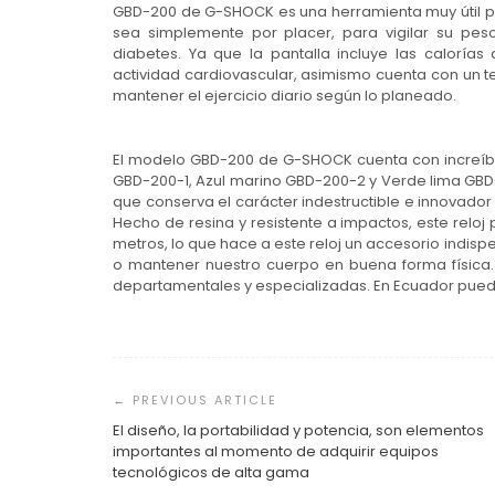
GBD-200 de G-SHOCK es una herramienta muy útil pa
sea simplemente por placer, para vigilar su pes
diabetes. Ya que la pantalla incluye las calorí
actividad cardiovascular, asimismo cuenta con un t
mantener el ejercicio diario según lo planeado.
El modelo GBD-200 de G-SHOCK cuenta con increíbl
GBD-200-1, Azul marino GBD-200-2 y Verde lima GBD-
que conserva el carácter indestructible e innovado
Hecho de resina y resistente a impactos, este relo
metros, lo que hace a este reloj un accesorio indisp
o mantener nuestro cuerpo en buena forma física.
departamentales y especializadas. En Ecuador puede
Navegación
de
entradas
El diseño, la portabilidad y potencia, son elementos
importantes al momento de adquirir equipos
tecnológicos de alta gama