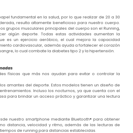
papel fundamental en la salud, por lo que realizar de 20 a 30
derada, resulta altamente beneficioso para nuestro cuerpo.
los grupos musculares principales del cuerpo son el Running,
acer algún deporte. Todas estas actividades aumentan la
que es un ejercicio aeróbico, el cual mejora la capacidad
miento cardiovascular, además ayuda a fortalecer el corazón
sangre, lo cual combate la diabetes tipo 2 y la hipertensión.
emadas
des físicas que más nos ayudan para evitar o controlar la
os amantes del deporte. Estos modelos tienen un diseño de
trenamientos. Incluso los nocturnos, ya que cuenta con el
casa para brindar un acceso práctico y garantizar una lectura
sde nuestro smartphone mediante Bluetooth® para obtener
mo distancia, velocidad y ritmo, además de las lecturas de
tiempos de running para distancias establecidas.