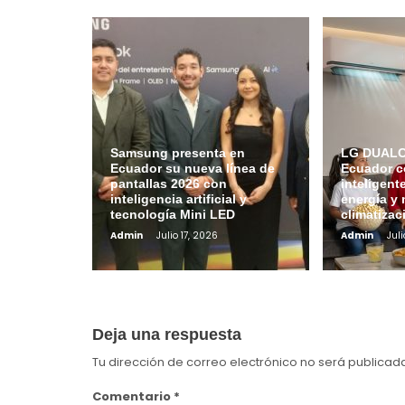
Samsung presenta en
LG DUALCO
Ecuador su nueva línea de
Ecuador c
pantallas 2026 con
inteligent
inteligencia artificial y
energía y 
tecnología Mini LED
climatizac
Admin
Julio 17, 2026
Admin
Juli
Deja una respuesta
Tu dirección de correo electrónico no será publicad
Comentario
*