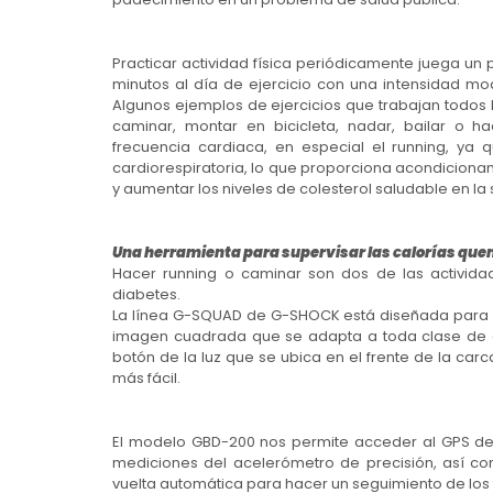
Practicar actividad física periódicamente juega un 
minutos al día de ejercicio con una intensidad mo
Algunos ejemplos de ejercicios que trabajan todos 
caminar, montar en bicicleta, nadar, bailar o h
frecuencia cardiaca, en especial el running, ya 
cardiorespiratoria, lo que proporciona acondiciona
y aumentar los niveles de colesterol saludable en la 
Una herramienta para supervisar las calorías qu
Hacer running o caminar son dos de las activida
diabetes.
La línea G-SQUAD de G-SHOCK está diseñada para l
imagen cuadrada que se adapta a toda clase de en
botón de la luz que se ubica en el frente de la car
más fácil.
El modelo GBD-200 nos permite acceder al GPS de
mediciones del acelerómetro de precisión, así co
vuelta automática para hacer un seguimiento de los 