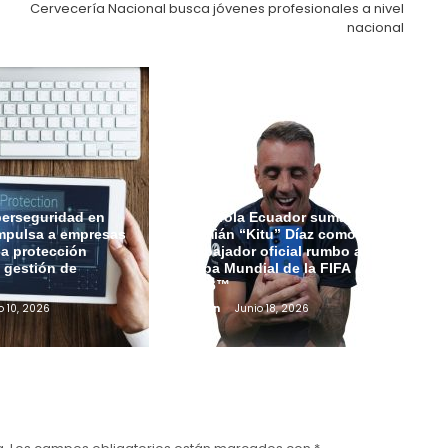
Cervecería Nacional busca jóvenes profesionales a nivel
nacional
berseguridad en
Motorola Ecuador suma a
mpulsa a empresas
Damián “Kitu” Díaz como
 la protección
embajador oficial rumbo a la
a gestión de
Copa Mundial de la FIFA
2026™
o 10, 2026
Admin
Junio 18, 2026