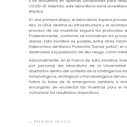
y se encuentra en óptimas condiciones para reali
COVID-19. Además, este laboratorio tiene acreditaci
efectos.
En una primera etapa, el laboratorio espera proces
ello, la UDLA destina su infraestructura y el acomp
proceso de las muestras seguirá los protocolos es
Posteriormente, conforme se normalicen los proce
diarias. Esta iniciativa es posible, entre otras ra
Fideicomiso del Banco Pichincha “Sumar juntos”, el 
destinadas a la población de alto riesgo, como médi
Adicionalmente, en el marco de esta iniciativa, i
por personal del laboratorio de la Universidad
diseñados dentro del contexto de la contingencia s
inmunológicos, virológicos y microbiológicos del viru
Sobre la base de la emergencia sanitaria a nivel 
encargada de recolectar las muestras para el re
comunicar los resultados respectivos.
Navegación
de