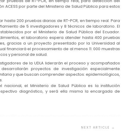
zar pruebas de RT-PCR, en tiempo real, para detección del
ón ACESS por parte del Ministerio de Salud Pública para estos
ar hasta 200 pruebas diarias de RT-PCR, en tiempo real. Para
añamiento de 5 investigadores y 8 técnicos de laboratorio. El
tablecidos por el Ministerio de Salud Pública del Ecuador.
dimientos, el laboratorio espera atender hasta 400 pruebas
zones, gracias a un proyecto presentado por la Universidad al
cual financiará el procesamiento de al menos 11. 000 muestras
cos y personal de salud.
nvestigadores de la UDLA liderarán el proceso y acompañados
 desarrollarán proyectos de investigación especialmente
anitaria y que buscan comprender aspectos: epidemiológicos,
s.
nacional, el Ministerio de Salud Pública es la institución
spectivo diagnóstico, y será ella misma la encargada de