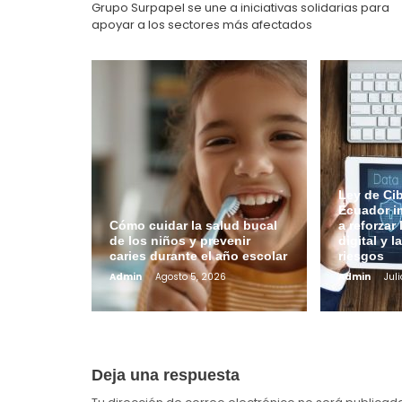
entradas
Grupo Surpapel se une a iniciativas solidarias para
apoyar a los sectores más afectados
Ley de Ci
Ecuador i
Cómo cuidar la salud bucal
a reforzar
de los niños y prevenir
digital y l
caries durante el año escolar
riesgos
Admin
Agosto 5, 2026
Admin
Juli
Deja una respuesta