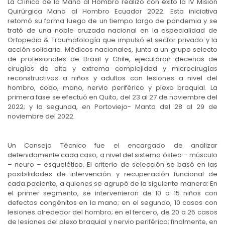
La Clínica de la Mano al Hombro realizó con éxito la IV Misión
Quirúrgica Mano al Hombro Ecuador 2022. Esta iniciativa
retomó su forma luego de un tiempo largo de pandemia y se
trató de una noble cruzada nacional en la especialidad de
Ortopedia & Traumatología que impulsó el sector privado y la
acción solidaria. Médicos nacionales, junto a un grupo selecto
de profesionales de Brasil y Chile, ejecutaron decenas de
cirugías de alta y extrema complejidad y microcirugías
reconstructivas a niños y adultos con lesiones a nivel del
hombro, codo, mano, nervio periférico y plexo braquial. La
primera fase se efectuó en Quito, del 23 al 27 de noviembre del
2022; y la segunda, en Portoviejo- Manta del 28 al 29 de
noviembre del 2022.
Un Consejo Técnico fue el encargado de analizar
detenidamente cada caso, a nivel del sistema ósteo – músculo
– neuro – esquelético. El criterio de selección se basó en las
posibilidades de intervención y recuperación funcional de
cada paciente, a quienes se agrupó de la siguiente manera: En
el primer segmento, se intervenieron de 10 a 15 niños con
defectos congénitos en la mano; en el segundo, 10 casos con
lesiones alrededor del hombro; en el tercero, de 20 a 25 casos
de lesiones del plexo braquial y nervio periférico; finalmente, en