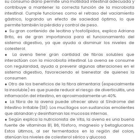
su consumo diario permite una motilidad intestinal adecuada y
contribuye a mantener la correcta función de la microbiota
intestinal. Cumple funciones como el retraso del vaciamiento
gástrico, logrando un efecto de saciedad óptimo, lo que
permite también la pérdida y control de peso.
● Su gran contenido de lecitina y fosfolípidos, explica Adriana
Brito, es de gran importancia para el funcionamiento del
sistema digestivo, ya que ayuda a disminuir los niveles de
colesterol.
● La avena tiene gran cantidad de fibras solubles que
interactúan con la microbiota intestinal. La avena se consume
con regularidad, ayuda a prevenir algunas alteraciones en el
sistema digestivo, favoreciendo el bienestar de quienes la
consumen.
● Otro de los beneficios de la fibra alimentaria (especialmente
la insoluble) es que puede reducir el riesgo de diverticulitis, una
inflamación del intestino, en aproximadamente un 40%.
● La fibra de la avena puede ofrecer alivio al Síndrome del
Intestino Irritable (SII). Los mucílagos son sustancias emolientes
que ablandan y desinflaman las mucosas internas.
● Según explica la nutricionista de Vita, la avena es una buena
fuente de vitaminas B1, B6, fósforo, magnesio y betaglucanos.
Estos últimos, al ser fermentados en la región del colon,
atenúan los niveles de colesterol sérico y glucosa.