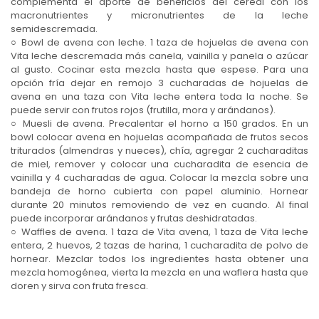
complementa el aporte de beneficios del cereal con los
macronutrientes y micronutrientes de la leche
semidescremada.
○ Bowl de avena con leche. 1 taza de hojuelas de avena con
Vita leche descremada más canela, vainilla y panela o azúcar
al gusto. Cocinar esta mezcla hasta que espese. Para una
opción fría dejar en remojo 3 cucharadas de hojuelas de
avena en una taza con Vita leche entera toda la noche. Se
puede servir con frutos rojos (frutilla, mora y arándanos).
○ Muesli de avena. Precalentar el horno a 150 grados. En un
bowl colocar avena en hojuelas acompañada de frutos secos
triturados (almendras y nueces), chía, agregar 2 cucharaditas
de miel, remover y colocar una cucharadita de esencia de
vainilla y 4 cucharadas de agua. Colocar la mezcla sobre una
bandeja de horno cubierta con papel aluminio. Hornear
durante 20 minutos removiendo de vez en cuando. Al final
puede incorporar arándanos y frutas deshidratadas.
○ Waffles de avena. 1 taza de Vita avena, 1 taza de Vita leche
entera, 2 huevos, 2 tazas de harina, 1 cucharadita de polvo de
hornear. Mezclar todos los ingredientes hasta obtener una
mezcla homogénea, vierta la mezcla en una waflera hasta que
doren y sirva con fruta fresca.