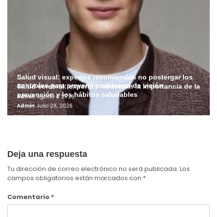
Salud visual: expertos recomiendan no postergar los
controles para prevenir problemas de visión
Salud cerebral: expertos recuerdan la importancia de la
prevención y los hábitos saludables
Admin
Agosto 4, 2026
Admin
Julio 28, 2026
Deja una respuesta
Tu dirección de correo electrónico no será publicada.
Los
campos obligatorios están marcados con
*
Comentario
*