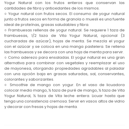
Yogur Natural con los frutos enteros que conservan las
cantidades de fibra y antioxidantes de los mismos.
○ Yogur natural con frutos secos. El consumo de yogur natural
junto a frutos secos en forma de granola o muesli es una fuente
ideal de proteínas, grasas saludables y fibra.
○ Frambuesas rellenas de yogur natural. Se requiere 1 taza de
frambuesas, 1/2 taza de Vita Yogur Natural, opcional (3
cucharadas de azúcar), hojas de menta. Se mezcla el yogur
con el azúcar y se coloca en una manga pastelera. Se rellena
las frambuesas y se decora con una hoja de menta para servir.
○ Como aderezo para ensaladas. El yogur natural es una gran
alternativa para combinar con vegetales y reemplazar el uso
de mayonesa, otorgando propiedades agradables al paladar
con una opción baja en grasas saturadas, sal, conservantes,
colorantes y saborizantes.
○ Smoothie de mango con yogur. En el vaso de licuadora
colocar medio mango, ½ taza de puré de mango, ½ taza de Vita
Yogur Natural, ½ taza de Vita leche entera. Licuar hasta que
tenga una consistencia cremosa. Servir en vasos altos de vidrio
y decorar con fresas y hojas de menta.
Navegación