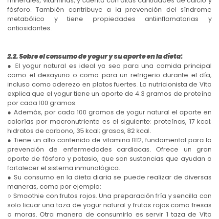
minerales, vitaminas, y cuenta con altas cantidades de calcio y
fósforo. También contribuye a la prevención del síndrome
metabólico y tiene propiedades antiinflamatorias y
antioxidantes.
2.2. Sobre el consumo de yogur y su aporte en la dieta:
● El yogur natural es ideal ya sea para una comida principal
como el desayuno o como para un refrigerio durante el día,
incluso como aderezo en platos fuertes. La nutricionista de Vita
explica que el yogur tiene un aporte de 4.3 gramos de proteína
por cada 100 gramos.
● Además, por cada 100 gramos de yogur natural el aporte en
calorías por macronutriente es el siguiente: proteínas, 17 kcal;
hidratos de carbono, 35 kcal; grasas, 82 kcal.
● Tiene un alto contenido de vitamina B12, fundamental para la
prevención de enfermedades cardiacas. Ofrece un gran
aporte de fósforo y potasio, que son sustancias que ayudan a
fortalecer el sistema inmunológico.
● Su consumo en la dieta diaria se puede realizar de diversas
maneras, como por ejemplo:
○ Smoothie con frutos rojos. Una preparación fría y sencilla con
solo licuar una taza de yogur natural y frutos rojos como fresas
o moras. Otra manera de consumirlo es servir 1 taza de Vita