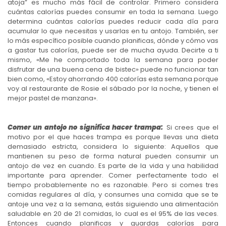
atoja” es mucho más fácil de controlar. Primero considera
cuántas calorías puedes consumir en toda la semana. Luego
determina cuántas calorías puedes reducir cada día para
acumular lo que necesitas y usarlas en tu antojo. También, ser
lo más específico posible cuando planificas, dónde y cómo vas
a gastar tus calorías, puede ser de mucha ayuda. Decirte a ti
mismo, «Me he comportado toda la semana para poder
disfrutar de una buena cena de bistec» puede no funcionar tan
bien como, «Estoy ahorrando 400 calorías esta semana porque
voy al restaurante de Rosie el sábado por la noche, y tienen el
mejor pastel de manzana».
Comer un antojo no significa hacer trampa:
Si crees que el
motivo por el que haces trampa es porque llevas una dieta
demasiado estricta, considera lo siguiente: Aquellos que
mantienen su peso de forma natural pueden consumir un
antojo de vez en cuando. Es parte de la vida y una habilidad
importante para aprender. Comer perfectamente todo el
tiempo probablemente no es razonable. Pero si comes tres
comidas regulares al día, y consumes una comida que se te
antoje una vez a la semana, estás siguiendo una alimentación
saludable en 20 de 21 comidas, lo cual es el 95% de las veces.
Entonces cuando planificas y guardas calorías para