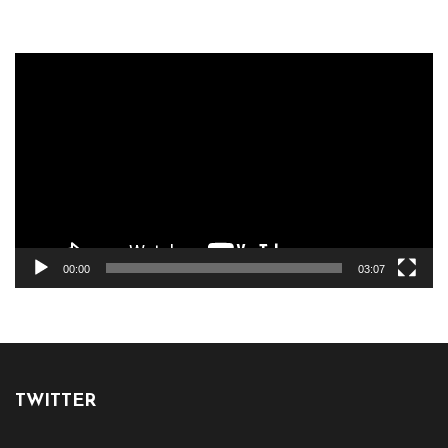
Reproductor
de
vídeo
00:00
03:07
TWITTER