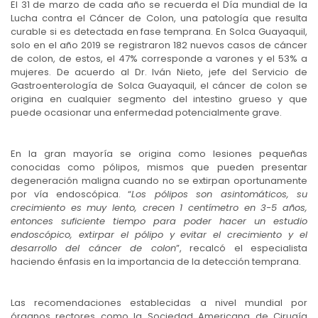
El 31 de marzo de cada año se recuerda el Día mundial de la
Lucha contra el Cáncer de Colon, una patología que resulta
curable si es detectada en fase temprana. En Solca Guayaquil,
solo en el año 2019 se registraron 182 nuevos casos de cáncer
de colon, de estos, el 47% corresponde a varones y el 53% a
mujeres. De acuerdo al Dr. Iván Nieto, jefe del Servicio de
Gastroenterología de Solca Guayaquil, el cáncer de colon se
origina en cualquier segmento del intestino grueso y que
puede ocasionar una enfermedad potencialmente grave.
En la gran mayoría se origina como lesiones pequeñas
conocidas como pólipos, mismos que pueden presentar
degeneración maligna cuando no se extirpan oportunamente
por vía endoscópica. “
Los pólipos son asintomáticos, su
crecimiento es muy lento, crecen 1 centímetro en 3-5 años,
entonces suficiente tiempo para poder hacer un estudio
endoscópico, extirpar el pólipo y evitar el crecimiento y el
desarrollo del cáncer de colon
”, recalcó el especialista
haciendo énfasis en la importancia de la detección temprana.
Las recomendaciones establecidas a nivel mundial por
órganos rectores como la Sociedad Americana de Cirugía