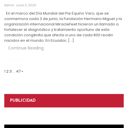
Admin
Junio 3, 2026
En el marco del Día Mundial del Pie Equino Varo, que se
conmemora cada 3 de junio, la Fundación Hermano Miguel y la
organización internacional MiracleFeet hicieron un llamado a
fortalecer el diagnóstico y tratamiento oportuno de esta
condición congénita que afecta a uno de cada 800 recién
nacidos en el mundo. En Ecuador, […]
Continue Reading
Paginación
de
1
2
3
…
47
»
entradas
PUBLICIDAD
Reproductor