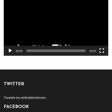
de
vídeo
00:00
03:07
TWITTER
Tweets by entretenidosec
FACEBOOK