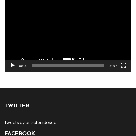
Reproductor
de
vídeo
00:00
03:07
TWITTER
Tweets by entretenidosec
FACEBOOK