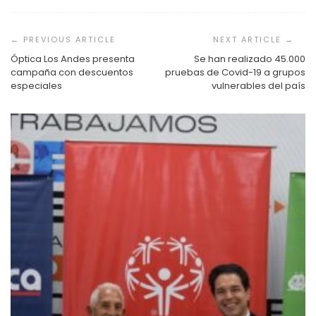
Navegación
de
entradas
Óptica Los Andes presenta
Se han realizado 45.000
campaña con descuentos
pruebas de Covid-19 a grupos
especiales
vulnerables del país