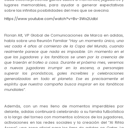
lugares memorables, para ayudar a generar expectativas
sobre las infinitas posibilidades del mes que se avecina.
https://www.youtube.com/watch?v=Bv-3Wx2UdbI
Florian Alt, VP Global de Comunicaciones de Marca en adidas,
habla sobre una Reunión Familiar “
Hay un momento único, una
vez cada 4 años al comienzo de la Copa del Mundo, cuando
realmente parece que nada es imposible. Un momento en el
que los jugadores y los fanáticos se unen por la creencia de
que traerán el trofeo a casa. Durante el próximo mes, veremos
a nuevos jugadores irrumpir en la escena, a personajes
superar los pronósticos, goles increíbles y celebraciones
generalizadas en todo el planeta. Ese es precisamente el
espíritu que nuestra campaña busca inspirar en los fanáticos
mundiales
”.
Además, con un mes lleno de momentos imperdibles por
delante, adidas continuará celebrando a su familia futbolística
a lo largo del torneo con momentos icónicos de los jugadores,
activaciones en las redes sociales y la creación del “Al Rihla
Arena”: una zona oficial para los fans de adidas en Qatar. La