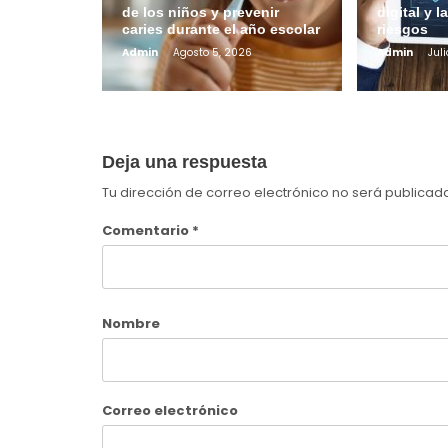
de los niños y prevenir
digital y l
caries durante el año escolar
riesgos
Admin
Agosto 5, 2026
Admin
Juli
Deja una respuesta
Tu dirección de correo electrónico no será publicad
Comentario
*
Nombre
Correo electrónico