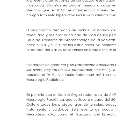
la presencia de patrones de conductas restringidas
1 de cada 160 niños en todo el mundo, o inclusiv
Mientras que el TDAH se manifiesta a través de 
comportamiento hiperactivo inclusive pudiendo coex
El diagnóstico temprano de dichos Trastornos de
adecuado y mejorar la calidad de vida de las pe
Grup de Trastorns de l’Aprenentatge de la Societat
entre el 11 % y el 15 % de los estudiantes. No obstan
alrededor del 5 al 7% de los niños en edad escolar p
“
La detección oportuna y un tratamiento adecuado pu
los niños, mejorando sus habilidades sociales y d
destaca el Dr. Bolívar Quito Betancourt médico 
Neurología Pediátrica.
Es por ello que el Comité Organizador Local de AI
Neurología Pediátrica, que se llevará a cabo del 20
Quito a todos los profesionales de la salud, edu
tratamiento y cuidados. Este evento de cuatro 
Neurodesarrollo, como el Trastorno del Espectro