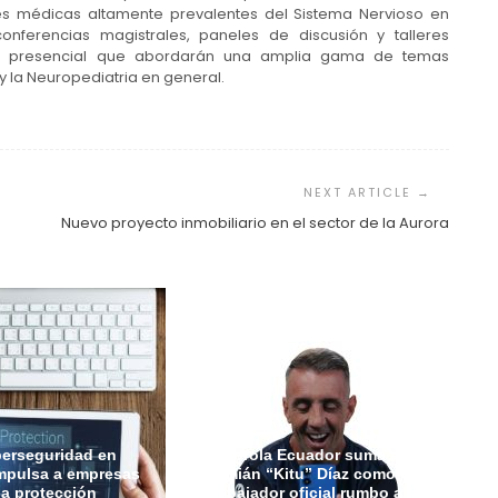
ones médicas altamente prevalentes del Sistema Nervioso en
onferencias magistrales, paneles de discusión y talleres
omo presencial que abordarán una amplia gama de temas
y la Neuropediatria en general.
Nuevo proyecto inmobiliario en el sector de la Aurora
berseguridad en
Motorola Ecuador suma a
mpulsa a empresas
Damián “Kitu” Díaz como
 la protección
embajador oficial rumbo a la