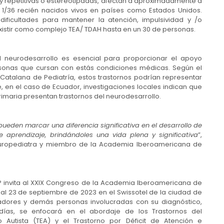
 y repetitivas o estereotipadas, afectan a aproximadamente a
e 1/36 recién nacidos vivos en países como Estados Unidos.
dificultades para mantener la atención, impulsividad y /o
istir como complejo TEA/ TDAH hasta en un 30 de personas.
l neurodesarrollo es esencial para proporcionar el apoyo
rsonas que cursan con estás condiciones médicas. Según el
 Catalana de Pediatría, estos trastornos podrían representar
te, en el caso de Ecuador, investigaciones locales indican que
rimaria presentan trastornos del neurodesarrollo.
eden marcar una diferencia significativa en el desarrollo de
e aprendizaje, brindándoles una vida plena y significativa
”,
neuropediatra y miembro de la Academia Iberoamericana de
NP invita al XXIX Congreso de la Academia Iberoamericana de
 al 23 de septiembre de 2023 en el Swissotel de la ciudad de
cadores y demás personas involucradas con su diagnóstico,
días, se enfocará en el abordaje de los Trastornos del
 Autista (TEA) y el Trastorno por Déficit de Atención e