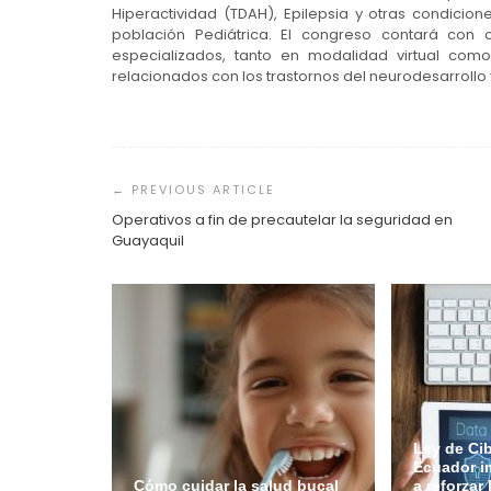
Hiperactividad (TDAH), Epilepsia y otras condici
población Pediátrica. El congreso contará con c
especializados, tanto en modalidad virtual c
relacionados con los trastornos del neurodesarrollo 
Navegación
de
entradas
Operativos a fin de precautelar la seguridad en
Guayaquil
Ley de Ci
Ecuador i
Cómo cuidar la salud bucal
a reforzar