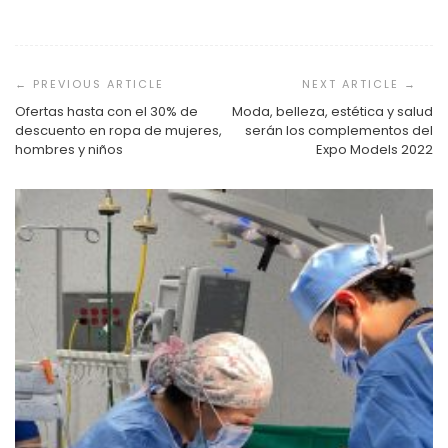
Navegación
de
entradas
Ofertas hasta con el 30% de
Moda, belleza, estética y salud
descuento en ropa de mujeres,
serán los complementos del
hombres y niños
Expo Models 2022