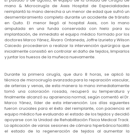
El pasado 5 de agosto, el equipo de la Unidad de Cirugía de
mano & Microcirugía de Axxis Hospital de Especialidades
reimplantó la mano derecha a un menor de edad que sufrió un
desmembramiento completo durante un accidente de tránsito
en Quito. El menor llegó al hospital Axxis, con la mano
amputada en una funda conservada con hielo para su
implantación, de inmediato el equipo médico formado por los
doctores Marco Yánez, Álvaro Ontaneda, Joffre Izurieta y Wilson
Caicedo procedieron a realizar la intervención quirúrgica que
inicialmente consistió en controlar el daño de tejidos, limpiarlos
y juntar los huesos de la muñeca nuevamente.
Durante la primera cirugía, que duro 8 horas, se aplicó la
técnica de microcirugía avanzada para la reparación vascular,
de arterias y venas, de esta manera la mano inmediatamente
tomó una coloración rosada, recuperó su temperatura y
finalmente alcanzó su apariencia normal, según comentó el Dr.
Marco Yánez, líder de esta intervención. Los días siguientes
fueron cruciales para el éxito del reimplante, con paciencia el
equipo médico fue evaluando el estado de los tejidos y decidió
apoyarse con la Unidad de Rehabilitación Física Medical Track.
La aplicación de varias sesiones de cámara hiperbárica facilitó
el estado de la regeneración de tejidos al aumentar la