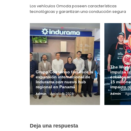
entradas
Los vehículos Omoda poseen características
tecnológicas y garantizan una conducción segura
The World
Grupo Consenso fortalece la
impulsa l
expansión internacional de
ecuatoria
Indurama con nuevo hub
15 millone
regional en Panamá
impacto r
Admin
Agosto 5, 2026
Admin
Ago
Deja una respuesta