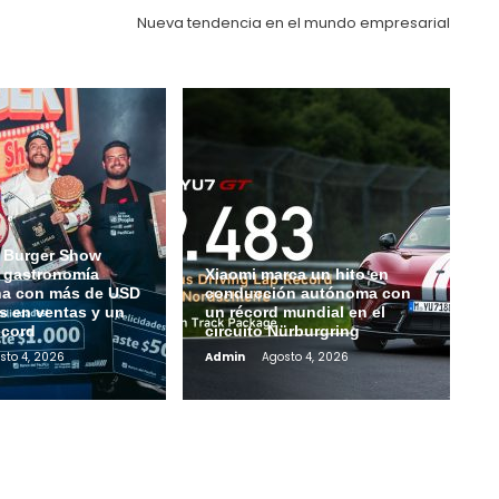
Nueva tendencia en el mundo empresarial
 Burger Show
a gastronomía
Xiaomi marca un hito en
na con más de USD
conducción autónoma con
s en ventas y un
un récord mundial en el
écord
circuito Nürburgring
sto 4, 2026
Admin
Agosto 4, 2026