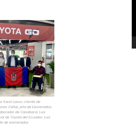
v
: Karol Lasso, cliente de
ores Cañar, jefa de Exonerados;
olaborador de Casabaca; Luis
ial de Toyota del Ecuador; Luis
nte de exonerados