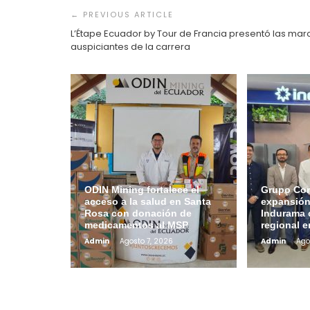
de
entradas
L’Étape Ecuador by Tour de Francia presentó las mar
auspiciantes de la carrera
ODIN Mining fortalece el
Grupo Con
acceso a la salud en Santa
expansión
Rosa con donación de
Indurama 
medicamentos al MSP
regional 
Admin
Agosto 7, 2026
Admin
Ago