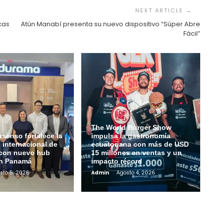
cas
Atún Manabí presenta su nuevo dispositivo “Súper Abre
Fácil”
The World Burger Show
senso fortalece la
impulsa la gastronomía
 internacional de
ecuatoriana con más de USD
con nuevo hub
15 millones en ventas y un
en Panamá
impacto récord
sto 5, 2026
Admin
Agosto 4, 2026