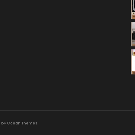
O by
Ocean Themes
.