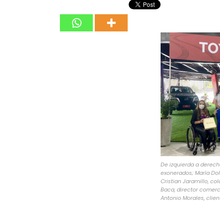
De izquierda a derecha
exonerados; María Dol
Cristian Jaramillo, c
Baca, director comerc
Antonio Morales, clie