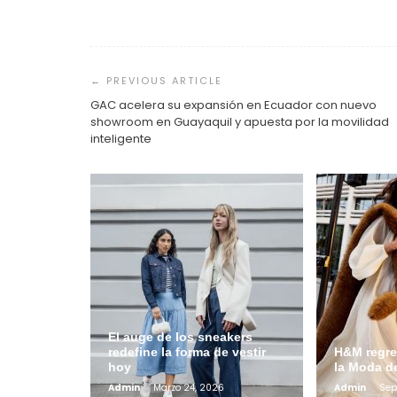
Navegación
de
entradas
GAC acelera su expansión en Ecuador con nuevo
showroom en Guayaquil y apuesta por la movilidad
inteligente
El auge de los sneakers
redefine la forma de vestir
H&M regre
hoy
la Moda d
Admin
Marzo 24, 2026
Admin
Sep