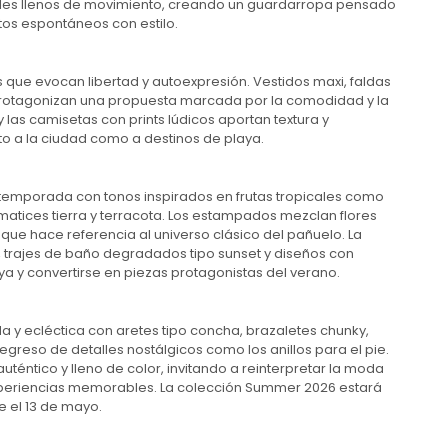
talles llenos de movimiento, creando un guardarropa pensado
s espontáneos con estilo.
s que evocan libertad y autoexpresión. Vestidos maxi, faldas
 protagonizan una propuesta marcada por la comodidad y la
 las camisetas con prints lúdicos aportan textura y
o a la ciudad como a destinos de playa.
a temporada con tonos inspirados en frutas tropicales como
atices tierra y terracota. Los estampados mezclan flores
que hace referencia al universo clásico del pañuelo. La
 trajes de baño degradados tipo sunset y diseños con
ya y convertirse en piezas protagonistas del verano.
a y ecléctica con aretes tipo concha, brazaletes chunky,
egreso de detalles nostálgicos como los anillos para el pie.
auténtico y lleno de color, invitando a reinterpretar la moda
experiencias memorables. La colección Summer 2026 estará
e el 13 de mayo.