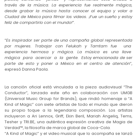
través de la música. La experiencia fue realmente mágica,
desde grabar la música hasta conocer al equipo y volar a
Ciudad de México para filmar los videos. ¡Fue un sueño y estoy
feliz de compartirlo con el mundo!
”.
“
Es inspirador ser parte de una campaña global representada
por mujeres. Trabajar con Felukah y Tamtam fue una
experiencia hermosa y mágica. La música es una llave
mágica para acercar a la gente. Estoy emocionada de ser
parte de esto y poner a México en el centro de atención
”,
expresó Danna Paola.
La canción oficial está vinculada a la pieza audiovisual “The
Conductor”, lanzada este año en colaboración con UMGB
(Universal Music Group for Brands), que rindió homenaje a “A
Kind of Magic” con siete artistas de todo el mundo que dieron
su propio toque a la legendaria composición. Los artistas
incluyeron a Ari Lennox, Griff, Ekin Beril, Mariah Angeliq, Tems,
Tesher y TRI.BE, una auténtica expresión creativa de Magia de
Verdad™, la filosofía de marca global de Coca-Cola.
“A Kind of Magic” y el video musical que lo acompaña se lanzó