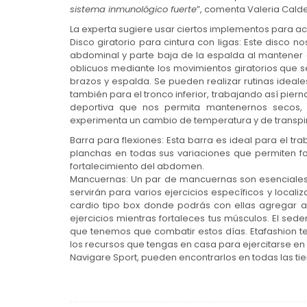
sistema inmunológico fuerte
”, comenta Valeria Calde
La experta sugiere usar ciertos implementos para ac
Disco giratorio para cintura con ligas: Este disco no
abdominal y parte baja de la espalda al mantener e
oblicuos mediante los movimientos giratorios que se 
brazos y espalda. Se pueden realizar rutinas ideale
también para el tronco inferior, trabajando así piern
deportiva que nos permita mantenernos secos, 
experimenta un cambio de temperatura y de transpir
Barra para flexiones: Esta barra es ideal para el tra
planchas en todas sus variaciones que permiten for
fortalecimiento del abdomen.
Mancuernas: Un par de mancuernas son esenciales 
servirán para varios ejercicios específicos y loca
cardio tipo box donde podrás con ellas agregar 
ejercicios mientras fortaleces tus músculos. El s
que tenemos que combatir estos días. Etafashion te i
los recursos que tengas en casa para ejercitarse en 
Navigare Sport, pueden encontrarlos en todas las ti