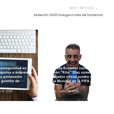
Malecón 2000 inaugura sala de lactancia
berseguridad en
Motorola Ecuador suma a
mpulsa a empresas
Damián “Kitu” Díaz como
 la protección
embajador oficial rumbo a la
a gestión de
Copa Mundial de la FIFA
2026™
o 10, 2026
Admin
Junio 18, 2026