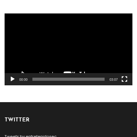
Reproductor
de
vídeo
00:00
03:07
TWITTER
Tweets by entretenidosec