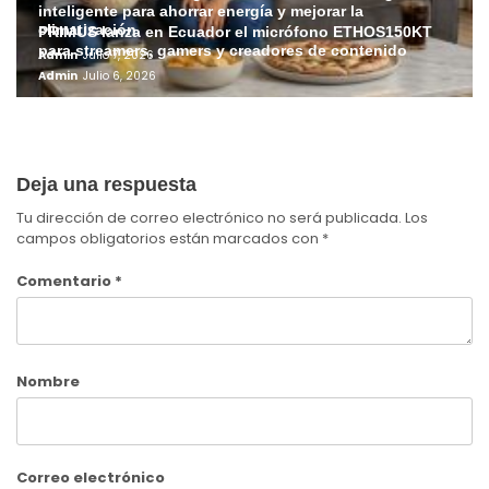
inteligente para ahorrar energía y mejorar la
climatización
PRIMUS lanza en Ecuador el micrófono ETHOS150KT
para streamers, gamers y creadores de contenido
Admin
Julio 7, 2026
Admin
Julio 6, 2026
Deja una respuesta
Tu dirección de correo electrónico no será publicada.
Los
campos obligatorios están marcados con
*
Comentario
*
Nombre
Correo electrónico