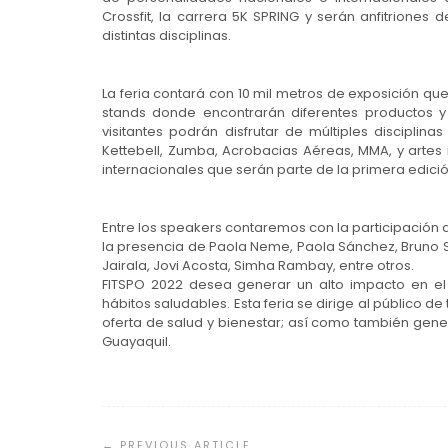
Crossfit, la carrera 5K SPRING y serán anfitrione
distintas disciplinas.
La feria contará con 10 mil metros de exposición q
stands donde encontrarán diferentes productos y 
visitantes podrán disfrutar de múltiples disciplina
Kettebell, Zumba, Acrobacias Aéreas, MMA, y artes 
internacionales que serán parte de la primera edició
Entre los speakers contaremos con la participación 
la presencia de Paola Neme, Paola Sánchez, Bruno Sá
Jairala, Jovi Acosta, Simha Rambay, entre otros.
FITSPO 2022 desea generar un alto impacto en el 
hábitos saludables. Esta feria se dirige al público d
oferta de salud y bienestar; así como también gene
Guayaquil.
Navegación
de