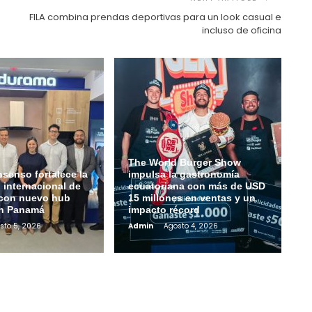
FILA combina prendas deportivas para un look casual e
incluso de oficina
The World Burger Show
senso fortalece la
impulsa la gastronomía
 internacional de
ecuatoriana con más de USD
con nuevo hub
15 millones en ventas y un
en Panamá
impacto récord
sto 5, 2026
Admin
Agosto 4, 2026