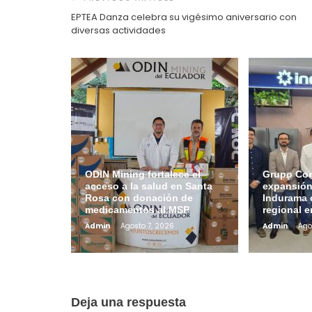
entradas
EPTEA Danza celebra su vigésimo aniversario con
diversas actividades
ODIN Mining fortalece el
Grupo Con
acceso a la salud en Santa
expansión
Rosa con donación de
Indurama 
medicamentos al MSP
regional 
Admin
Agosto 7, 2026
Admin
Ago
Deja una respuesta