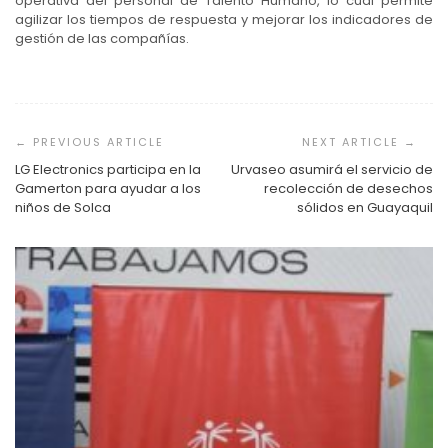
operativa del personal de Talento Humano, lo cual permite
agilizar los tiempos de respuesta y mejorar los indicadores de
gestión de las compañías.
Navegación
de
entradas
LG Electronics participa en la
Urvaseo asumirá el servicio de
Gamerton para ayudar a los
recolección de desechos
niños de Solca
sólidos en Guayaquil