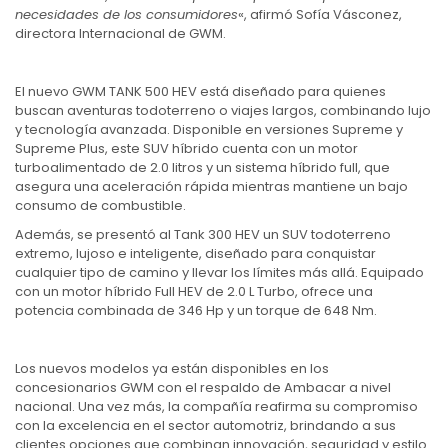
necesidades de los consumidores
«, afirmó Sofía Vásconez,
directora Internacional de GWM.
El nuevo GWM TANK 500 HEV está diseñado para quienes
buscan aventuras todoterreno o viajes largos, combinando lujo
y tecnología avanzada. Disponible en versiones Supreme y
Supreme Plus, este SUV híbrido cuenta con un motor
turboalimentado de 2.0 litros y un sistema híbrido full, que
asegura una aceleración rápida mientras mantiene un bajo
consumo de combustible.
Además, se presentó al Tank 300 HEV un SUV todoterreno
extremo, lujoso e inteligente, diseñado para conquistar
cualquier tipo de camino y llevar los límites más allá. Equipado
con un motor híbrido Full HEV de 2.0 L Turbo, ofrece una
potencia combinada de 346 Hp y un torque de 648 Nm.
Los nuevos modelos ya están disponibles en los
concesionarios GWM con el respaldo de Ambacar a nivel
nacional. Una vez más, la compañía reafirma su compromiso
con la excelencia en el sector automotriz, brindando a sus
clientes opciones que combinan innovación, seguridad y estilo.