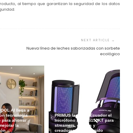
roducto, al tiempo que garantizan la seguridad de los datos
guridad.
Nueva línea de leches saborizadas con sorbete
ecológico
OL AI llega a
on tecnología
PRIMUS lanza en Ecuador el
e para ahorrar
micrófono ETHOS150KT para
mejorar la
streamers, gamers y
ión
creadores de contenido