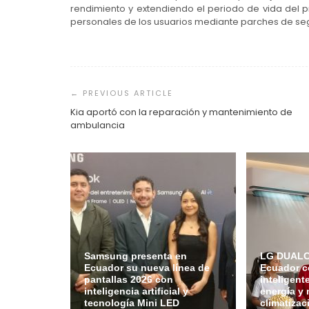
rendimiento y extendiendo el periodo de vida del p
personales de los usuarios mediante parches de se
Navegación
de
entradas
Kia aportó con la reparación y mantenimiento de
ambulancia
Samsung presenta en
LG DUALCO
Ecuador su nueva línea de
Ecuador c
pantallas 2026 con
inteligent
inteligencia artificial y
energía y 
tecnología Mini LED
climatizac