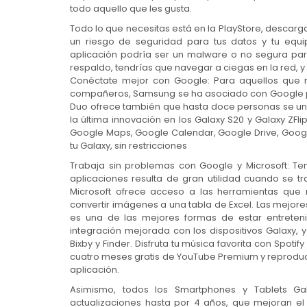
todo aquello que les gusta.
Todo lo que necesitas está en la PlayStore, descarg
un riesgo de seguridad para tus datos y tu equi
aplicación podría ser un malware o no segura para
respaldo, tendrías que navegar a ciegas en la red, y
Conéctate mejor con Google: Para aquellos que n
compañeros, Samsung se ha asociado con Google par
Duo ofrece también que hasta doce personas se un
la última innovación en los Galaxy S20 y Galaxy ZFl
Google Maps, Google Calendar, Google Drive, Google
tu Galaxy, sin restricciones
Trabaja sin problemas con Google y Microsoft: Te
aplicaciones resulta de gran utilidad cuando se t
Microsoft ofrece acceso a las herramientas que 
convertir imágenes a una tabla de Excel. Las mejores
es una de las mejores formas de estar entreteni
integración mejorada con los dispositivos Galaxy,
Bixby y Finder. Disfruta tu música favorita con Spo
cuatro meses gratis de YouTube Premium y reproducir
aplicación.
Asimismo, todos los Smartphones y Tablets G
actualizaciones hasta por 4 años, que mejoran el