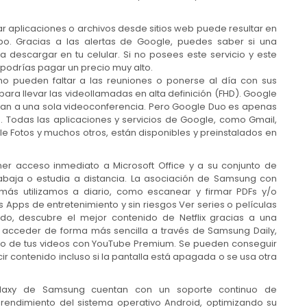
ar aplicaciones o archivos desde sitios web puede resultar en
po. Gracias a las alertas de Google, puedes saber si una
 descargar en tu celular. Si no posees este servicio y este
 podrías pagar un precio muy alto.
o pueden faltar a las reuniones o ponerse al día con sus
a llevar las videollamadas en alta definición (FHD). Google
an a una sola videoconferencia. Pero Google Duo es apenas
ip. Todas las aplicaciones y servicios de Google, como Gmail,
 Fotos y muchos otros, están disponibles y preinstalados en
ner acceso inmediato a Microsoft Office y a su conjunto de
rabaja o estudia a distancia. La asociación de Samsung con
más utilizamos a diario, como escanear y firmar PDFs y/o
 Apps de entretenimiento y sin riesgos Ver series o películas
do, descubre el mejor contenido de Netflix gracias a una
 y acceder de forma más sencilla a través de Samsung Daily,
tify o de tus videos con YouTube Premium. Se pueden conseguir
 contenido incluso si la pantalla está apagada o se usa otra
alaxy de Samsung cuentan con un soporte continuo de
 rendimiento del sistema operativo Android, optimizando su