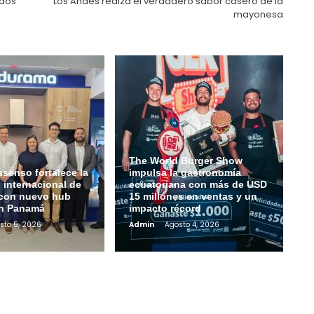
ados
Los Andes realza el verdadero sabor casero de la
mayonesa
The World Burger Show
senso fortalece la
impulsa la gastronomía
 internacional de
ecuatoriana con más de USD
con nuevo hub
15 millones en ventas y un
en Panamá
impacto récord
sto 5, 2026
Admin
Agosto 4, 2026