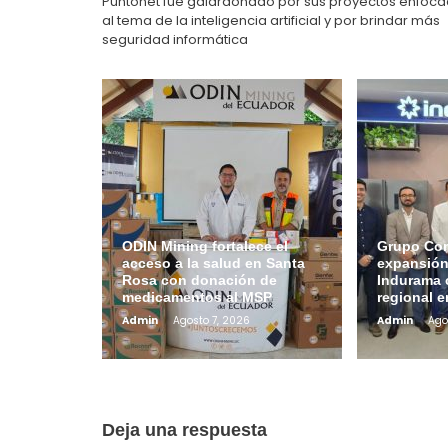
Puntonet fue galardonado por sus proyectos enfoc
al tema de la inteligencia artificial y por brindar más
seguridad informática
ODIN Mining fortalece el
Grupo Con
acceso a la salud en Santa
expansión
Rosa con donación de
Indurama 
medicamentos al MSP
regional 
Admin
Agosto 7, 2026
Admin
Ago
Deja una respuesta