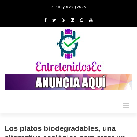
Sunday, 9 Aug 2026
Togg
navig
Los platos biodegradables, una