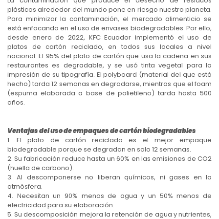
La contaminación que produce el desecho de residuos
plásticos alrededor del mundo pone en riesgo nuestro planeta.
Para minimizar la contaminación, el mercado alimenticio se
está enfocando en el uso de envases biodegradables. Por ello,
desde enero de 2022, KFC Ecuador implementó el uso de
platos de cartón reciclado, en todos sus locales a nivel
nacional. El 95% del plato de cartón que usa la cadena en sus
restaurantes es degradable, y se usó tinta vegetal para la
impresión de su tipografía. El polyboard (material del que está
hecho) tarda 12 semanas en degradarse, mientras que el foam
(espuma elaborada a base de polietileno) tarda hasta 500
años.
Ventajas del uso de empaques de cartón biodegradables
1. El plato de cartón reciclado es el mejor empaque
biodegradable porque se degradan en solo 12 semanas.
2. Su fabricación reduce hasta un 60% en las emisiones de CO2
(huella de carbono).
3. Al descomponerse no liberan químicos, ni gases en la
atmósfera.
4. Necesitan un 90% menos de agua y un 50% menos de
electricidad para su elaboración.
5. Su descomposición mejora la retención de agua y nutrientes,