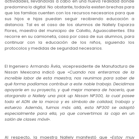
actividades, llevándolas a cabo en una nueva realidad donde
predomina lo digital. No obstante, todavía existen brechas para
que las familias cuenten con los recursos necesarios para que
sus hijos e hijas puedan seguir recibiendo educación a
distancia. Tal es el caso de los alumnos de Nallely Esparza
Flores, maestra del municipio de Calvillo, Aguascalientes. Ella
recorre en su camioneta, casa por casa de sus alumnos, para
continuar con la educación de los niños, siguiendo los
protocolos y medidas de seguridad necesarios.
El Ingeniero Armando Ávila, vicepresidente de Manufactura de
Nissan Mexicana indicó que «
Cuando nos enteramos de la
increíble labor de esta maestra, nos reunimos para saber de
qué forma podíamos contribuir a este noble trabajo. Decidimos
apoyarle en su proyecto, y qué mejor manera de hacerlo, que
otorgando a Nallely una pick up Nissan NP300, la cual posee
todo el ADN de la marca y es símbolo de calidad, trabajo y
esfuerzo. Además, fuimos más allá, esta NP300 se adaptó
especialmente para ella, ya que convertimos la caja en un
salón de clases móvil
«.
Al respecto, la maestra Nallely manifestó que «
Estoy muy