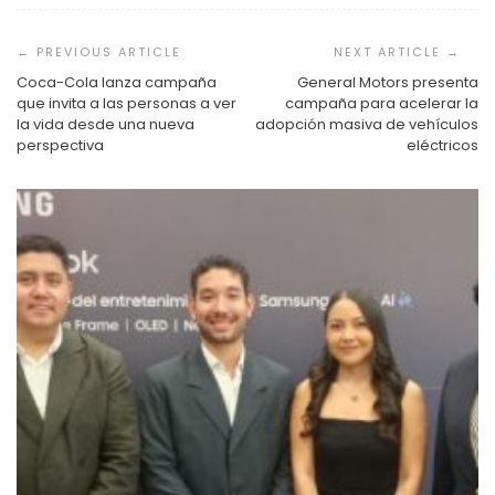
Navegación
de
entradas
Coca-Cola lanza campaña
General Motors presenta
que invita a las personas a ver
campaña para acelerar la
la vida desde una nueva
adopción masiva de vehículos
perspectiva
eléctricos