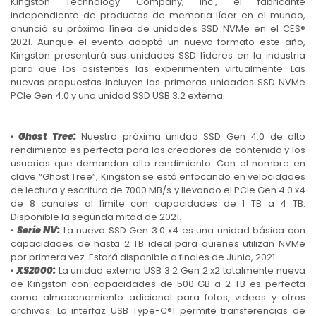
Kingston Technology Company, Inc., el fabricante
independiente de productos de memoria líder en el mundo,
anunció su próxima línea de unidades SSD NVMe en el CES®
2021. Aunque el evento adoptó un nuevo formato este año,
Kingston presentará sus unidades SSD líderes en la industria
para que los asistentes las experimenten virtualmente. Las
nuevas propuestas incluyen las primeras unidades SSD NVMe
PCIe Gen 4.0 y una unidad SSD USB 3.2 externa:
· Ghost Tree:
Nuestra próxima unidad SSD Gen 4.0 de alto
rendimiento es perfecta para los creadores de contenido y los
usuarios que demandan alto rendimiento. Con el nombre en
clave “Ghost Tree”, Kingston se está enfocando en velocidades
de lectura y escritura de 7000 MB/s y llevando el PCIe Gen 4.0 x4
de 8 canales al límite con capacidades de 1 TB a 4 TB.
Disponible la segunda mitad de 2021.
· Serie NV:
La nueva SSD Gen 3.0 x4 es una unidad básica con
capacidades de hasta 2 TB ideal para quienes utilizan NVMe
por primera vez. Estará disponible a finales de Junio, 2021.
· XS2000:
La unidad externa USB 3.2 Gen 2 x2 totalmente nueva
de Kingston con capacidades de 500 GB a 2 TB es perfecta
como almacenamiento adicional para fotos, videos y otros
archivos. La interfaz USB Type-C®1 permite transferencias de