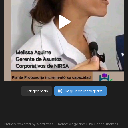
Cargar más
Seguir en Instagram
Proudly powered by WordPress
|
Theme: Magazine O by
Ocean Themes
.