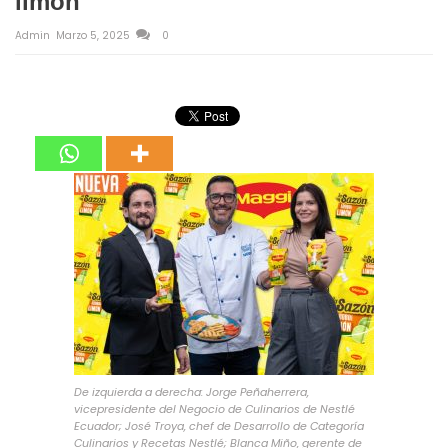
limón
Admin
Marzo 5, 2025
0
De izquierda a derecha: Jorge Peñaherrera,
vicepresidente del Negocio de Culinarios de Nestlé
Ecuador; José Troya, chef de Desarrollo de Categoría
Culinarios y Recetas Nestlé; Blanca Miño, gerente de