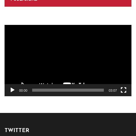
Reproductor
de
vídeo
00:00
03:07
TWITTER