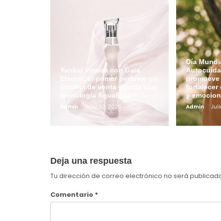
Día Mundia
Yanbal innova con Gaia
Autocuida
Eternal, el primer perfume sin
promueve 
alcohol de venta directa con
fortalecer 
tecnología AquaElixir®
y emocion
Admin
Julio 30, 2026
Admin
Juli
Deja una respuesta
Tu dirección de correo electrónico no será publicad
Comentario
*