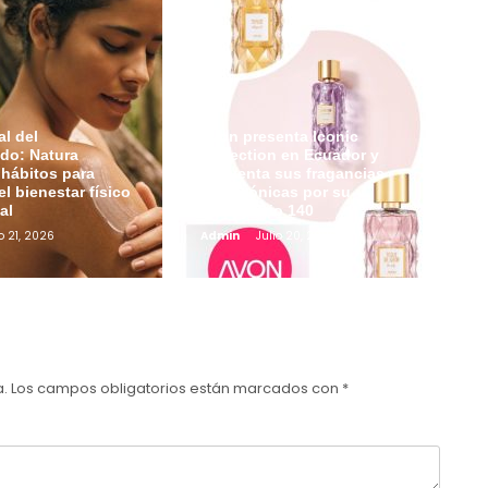
l del
Avon presenta Iconic
do: Natura
Collection en Ecuador y
hábitos para
reinventa sus fragancias
el bienestar físico
más icónicas por su
al
aniversario 140
o 21, 2026
Admin
Julio 20, 2026
a.
Los campos obligatorios están marcados con
*