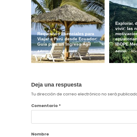
Explorar, 
vivir: las
Requisitos Esenciales para
motivacion
Viajar a Perú desde Ecuador:
ecuatoria
Guía para un Ingreso Ágil
IBOPE Me
Admin
Junio 22, 2026
Admin
Nov
Deja una respuesta
Tu dirección de correo electrónico no será publicad
Comentario
*
Nombre