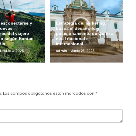
desconectarse y
Estrategia de marketing
 nuevas
busca el desarrollo y
es del viajero
posicionamiento de Quito a
no según Kantar
nivel nacional e
dia
internacional
iembre 3, 2025
Admin
Junio 23, 2025
a.
Los campos obligatorios están marcados con
*