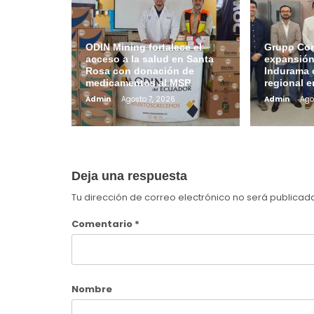
ODIN Mining fortalece el
Grupo Con
acceso a la salud en Santa
expansión
Rosa con donación de
Indurama 
medicamentos al MSP
regional 
Admin
Agosto 7, 2026
Admin
Ago
Deja una respuesta
Tu dirección de correo electrónico no será publicad
Comentario
*
Nombre