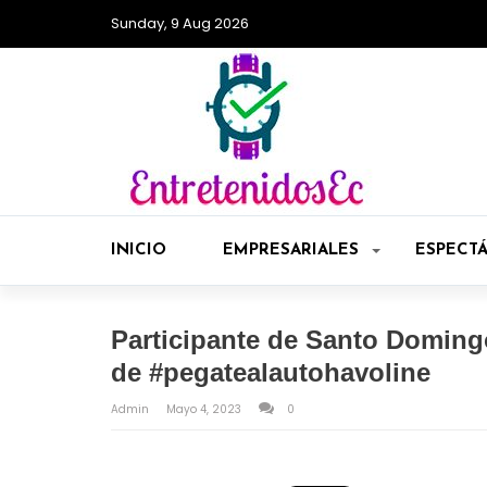
Sunday, 9 Aug 2026
INICIO
EMPRESARIALES
ESPECT
Participante de Santo Domingo
de #pegatealautohavoline
Admin
Mayo 4, 2023
0