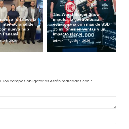
The World Burger Show
senso fortalece la
impulsa la gastronomía
 internacional de
ecuatoriana con más de USD
con nuevo hub
15 millones en ventas y un
en Panamá
impacto récord
sto 5, 2026
Admin
Agosto 4, 2026
a.
Los campos obligatorios están marcados con
*