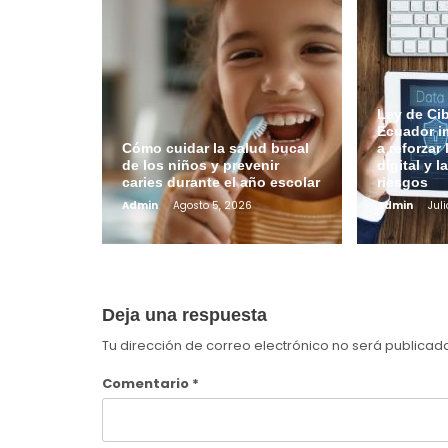
Ley de Ci
Ecuador i
Cómo cuidar la salud bucal
a reforzar
de los niños y prevenir
digital y l
caries durante el año escolar
riesgos
Admin
Agosto 5, 2026
Admin
Juli
Deja una respuesta
Tu dirección de correo electrónico no será publicad
Comentario
*