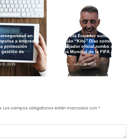
berseguridad en
Motorola Ecuador suma a
mpulsa a empresas
Damián “Kitu” Díaz como
 la protección
embajador oficial rumbo a la
a gestión de
Copa Mundial de la FIFA
2026™
o 10, 2026
Admin
Junio 18, 2026
a.
Los campos obligatorios están marcados con
*