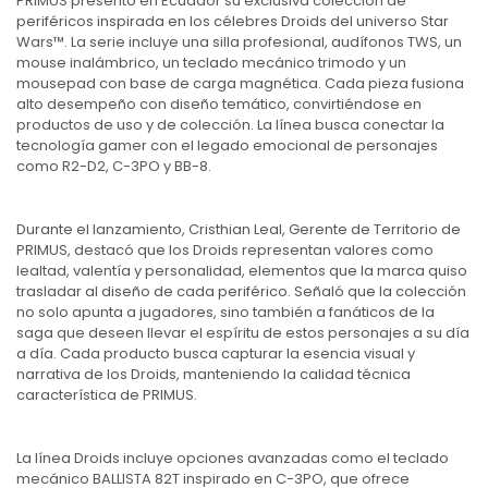
PRIMUS presentó en Ecuador su exclusiva colección de
periféricos inspirada en los célebres Droids del universo Star
Wars™. La serie incluye una silla profesional, audífonos TWS, un
mouse inalámbrico, un teclado mecánico trimodo y un
mousepad con base de carga magnética. Cada pieza fusiona
alto desempeño con diseño temático, convirtiéndose en
productos de uso y de colección. La línea busca conectar la
tecnología gamer con el legado emocional de personajes
como R2-D2, C-3PO y BB-8.
Durante el lanzamiento, Cristhian Leal, Gerente de Territorio de
PRIMUS, destacó que los Droids representan valores como
lealtad, valentía y personalidad, elementos que la marca quiso
trasladar al diseño de cada periférico. Señaló que la colección
no solo apunta a jugadores, sino también a fanáticos de la
saga que deseen llevar el espíritu de estos personajes a su día
a día. Cada producto busca capturar la esencia visual y
narrativa de los Droids, manteniendo la calidad técnica
característica de PRIMUS.
La línea Droids incluye opciones avanzadas como el teclado
mecánico BALLISTA 82T inspirado en C-3PO, que ofrece