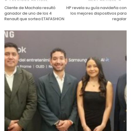
entradas
Cliente de Machala resultó
HP revela su guía navideña con
ganador de uno de los 4
los mejores dispositivos para
Renault que sortea ETAFASHION
regalar