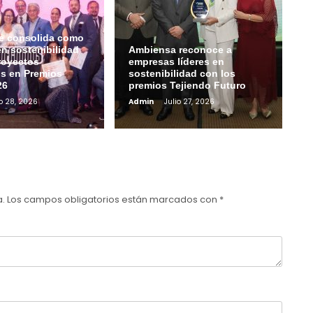
e consolida como
en sostenibilidad
Ambiensa reconoce a
royectos
empresas líderes en
s en Premios
sostenibilidad con los
26
premios Tejiendo Futuro
io 28, 2026
Admin
Julio 27, 2026
a.
Los campos obligatorios están marcados con
*