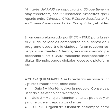
“
A través del PNUD se capacitará a 80 que tienen 
muy importante, son 80 comercios minoristas que e
Agosto entre Córdoba, Chile, P.Carbo, Rocafuerte, 
en 3 meses
” mencionó la Dra. Cinthya Viteri, Alcalde
En un censo elaborado por ÉPICO y PNUD para la se
el 20% de los locales comerciales en el centro de
programa ayudará a la ciudadanía en reactivar s
llegar a sus clientes. Además, recibirán asesoría 
escenario “Post-COVID” mediante incorporación d
digital. Ejemplo: pagos digitales, acceso a platafor
etc.
#GUAYAQUILENMARCHA se lo realizará en base a una 
7 puntos importantes, entre ellos:
● Guía 1 – Mantén activo tu negocio: Consejos pa
usando tu teléfono con Whatsapp.
● Guía 2 – Maneja eficientemente tus pedidos y en
y manejo de entregas a tus clientes.
● Guía 3- Organiza tus finanzas en tiempos complej