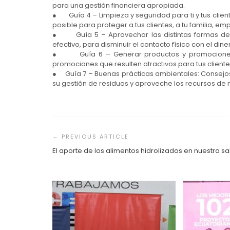
para una gestión financiera apropiada.
● Guía 4 – Limpieza y seguridad para ti y tus clien
posible para proteger a tus clientes, a tu familia, e
● Guía 5 – Aprovechar las distintas formas de p
efectivo, para disminuir el contacto físico con el di
● Guía 6 – Generar productos y promociones pa
promociones que resulten atractivos para tus cliente
● Guía 7 – Buenas prácticas ambientales: Consejo
su gestión de residuos y aproveche los recursos de
Navegación
de
entradas
El aporte de los alimentos hidrolizados en nuestra sa