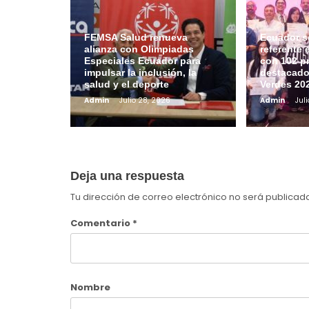
FEMSA Salud renueva
Ecuador s
alianza con Olimpiadas
referente 
Especiales Ecuador para
con 102 p
impulsar la inclusión, la
destacado
salud y el deporte
Verdes 20
Admin
Julio 28, 2026
Admin
Jul
Deja una respuesta
Tu dirección de correo electrónico no será publicad
Comentario
*
Nombre