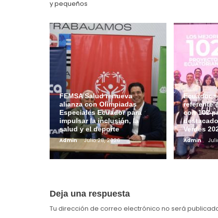
y pequeños
FEMSA Salud renueva
Ecuador s
alianza con Olimpiadas
referente 
Especiales Ecuador para
con 102 p
impulsar la inclusión, la
destacado
salud y el deporte
Verdes 20
Admin
Julio 28, 2026
Admin
Jul
Deja una respuesta
Tu dirección de correo electrónico no será publicad