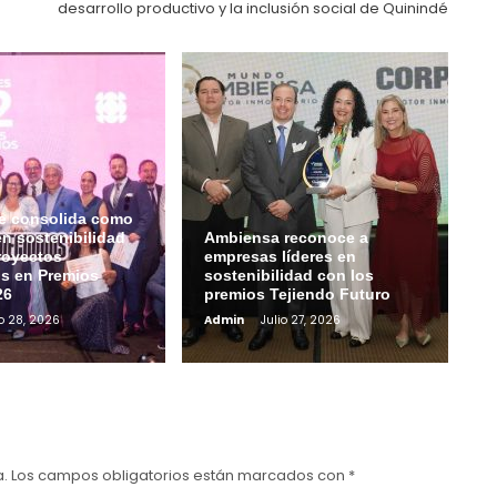
desarrollo productivo y la inclusión social de Quinindé
e consolida como
en sostenibilidad
Ambiensa reconoce a
royectos
empresas líderes en
s en Premios
sostenibilidad con los
26
premios Tejiendo Futuro
io 28, 2026
Admin
Julio 27, 2026
a.
Los campos obligatorios están marcados con
*