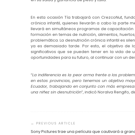
En esta ocasión Tía trabajará con CrezcoNut, funda
crónica infantil, quienes llevarán a cabo la part
llevará en simultáneos programas de capacitación c
formación en temas de nutrición, alimentos, huertos
problemática. La desnutrición crónica infantil es s
ya es demasiado tarde. Por esto, el objetivo de 
significativos que se pueden tener en la vida de 
oportunidades para su futuro, al continuar con un de
“
La indiferencia es la peor arma frente a los probl
en estas provincias, pero tenemos un objetivo mayo
Ecuador, trabajando en conjunto con más empresas 
una niñez sin desnutrición
”, indicó Noralva Rengifo, 
Navegación
de
entradas
Sony Pictures trae una película que cautivará a gra