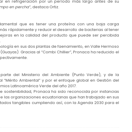
star en refrigeración por un período más largo antes de su
iempo en percha
”, destaca Ortiz.
damental que es tener una proteína con una baja carga
r más rápidamente y reducir el desarrollo de bacterias al tener
ejoras en la calidad del producto que puede ser percibida
.
ología en sus dos plantas de faenamiento, en Valle Hermoso
(Guayas). Gracias al “Combi Chillier”, Pronaca ha reducido el
spectivamente.
arte del Ministerio del Ambiente (Punto Verde), y de la
l “Mérito Ambiental” y por el enfoque global en Gestión del
emios Latinoamérica Verde del año 2017.
de sostenibilidad, Pronaca ha sido reconocida por instancias
 de las organizaciones ecuatorianas que han trabajado en sus
ltados tangibles cumpliendo así, con la Agenda 2030 para el