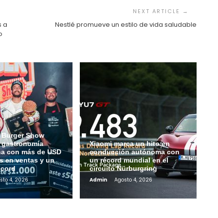
s a
Nestlé promueve un estilo de vida saludable
o
 Burger Show
a gastronomía
Xiaomi marca un hito en
na con más de USD
conducción autónoma con
s en ventas y un
un récord mundial en el
écord
circuito Nürburgring
sto 4, 2026
Admin
Agosto 4, 2026