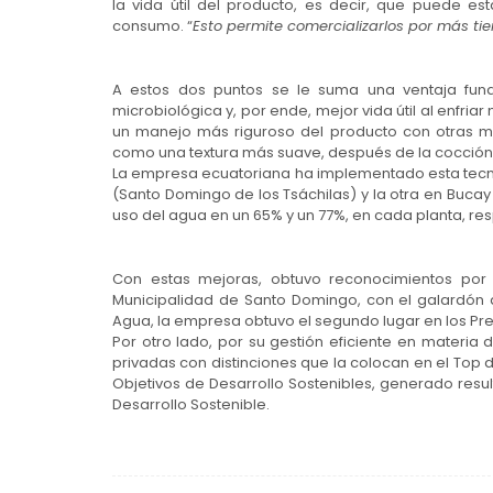
la vida útil del producto, es decir, que puede e
consumo. “
Esto permite comercializarlos por más t
A estos dos puntos se le suma una ventaja fun
microbiológica y, por ende, mejor vida útil al enfria
un manejo más riguroso del producto con otras m
como una textura más suave, después de la cocción
La empresa ecuatoriana ha implementado esta tecn
(Santo Domingo de los Tsáchilas) y la otra en Bucay 
uso del agua en un 65% y un 77%, en cada planta, re
Con estas mejoras, obtuvo reconocimientos por p
Municipalidad de Santo Domingo, con el galardón a
Agua, la empresa obtuvo el segundo lugar en los Pr
Por otro lado, por su gestión eficiente en materia 
privadas con distinciones que la colocan en el Top
Objetivos de Desarrollo Sostenibles, generado resu
Desarrollo Sostenible.
Navegación