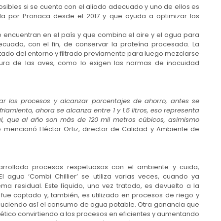
posibles si se cuenta con el aliado adecuado y uno de ellos es
ada por Pronaca desde el 2017 y que ayuda a optimizar los
e encuentran en el país y que combina el aire y el agua para
cuada, con el fin, de conservar la proteína procesada. La
ado del entorno y filtrado previamente para luego mezclarse
ura de las aves, como lo exigen las normas de inocuidad
r los procesos y alcanzar porcentajes de ahorro, antes se
iamiento, ahora se alcanza entre 1 y 1.5 litros, eso representa
al, que al año son más de 120 mil metros cúbicos, asimismo
lo mencionó Héctor Ortiz, director de Calidad y Ambiente de
rrollado procesos respetuosos con el ambiente y cuida,
El agua ‘Combi Chillier’ se utiliza varias veces, cuando ya
ma residual. Este líquido, una vez tratado, es devuelto a la
fue captado y, también, es utilizado en procesos de riego y
educiendo así el consumo de agua potable. Otra ganancia que
ético convirtiendo a los procesos en eficientes y aumentando