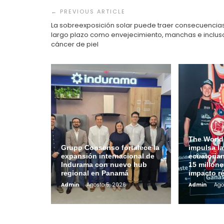
de
entradas
La sobreexposición solar puede traer consecuencia
largo plazo como envejecimiento, manchas e inclus
cáncer de piel
The World
Grupo Consenso fortalece la
impulsa l
expansión internacional de
ecuatoria
Indurama con nuevo hub
15 millone
regional en Panamá
impacto r
Admin
Agosto 5, 2026
Admin
Ago