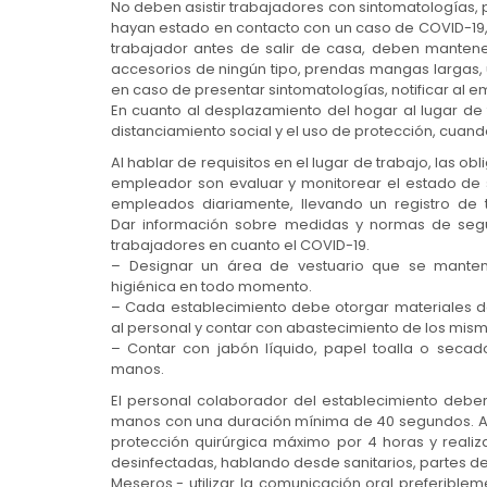
No deben asistir trabajadores con sintomatologías, p
hayan estado en contacto con un caso de COVID-19,
trabajador antes de salir de casa, deben mantener
accesorios de ningún tipo, prendas mangas largas, ut
en caso de presentar sintomatologías, notificar al 
En cuanto al desplazamiento del hogar al lugar d
distanciamiento social y el uso de protección, cuando
Al hablar de requisitos en el lugar de trabajo, las ob
empleador son evaluar y monitorear el estado de 
empleados diariamente, llevando un registro de 
Dar información sobre medidas y normas de seg
trabajadores en cuanto el COVID-19.
– Designar un área de vestuario que se manten
higiénica en todo momento.
– Cada establecimiento debe otorgar materiales d
al personal y contar con abastecimiento de los mism
– Contar con jabón líquido, papel toalla o seca
manos.
El personal colaborador del establecimiento debe
manos con una duración mínima de 40 segundos. Ade
protección quirúrgica máximo por 4 horas y reali
desinfectadas, hablando desde sanitarios, partes d
Meseros.- utilizar la comunicación oral preferibl