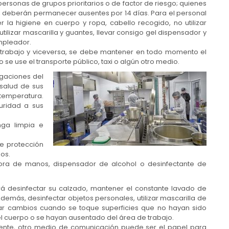
ersonas de grupos prioritarios o de factor de riesgo; quienes
 deberán permanecer ausentes por 14 días. Para el personal
 la higiene en cuerpo y ropa, cabello recogido, no utilizar
ilizar mascarilla y guantes, llevar consigo gel dispensador y
empleador.
e trabajo y viceversa, se debe mantener en todo momento el
 se use el transporte público, taxi o algún otro medio.
ligaciones del
salud de sus
temperatura.
uridad a sus
ga limpia e
e protección
os.
dora de manos, dispensador de alcohol o desinfectante de
rá desinfectar su calzado, mantener el constante lavado de
más, desinfectar objetos personales, utilizar mascarilla de
zar cambios cuando se toque superficies que no hayan sido
el cuerpo o se hayan ausentado del área de trabajo.
emente, otro medio de comunicación puede ser el papel para