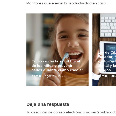
entradas
Monitores que elevan la productividad en casa
Ley de Ci
Ecuador i
Cómo cuidar la salud bucal
a reforzar
de los niños y prevenir
digital y l
caries durante el año escolar
riesgos
Admin
Agosto 5, 2026
Admin
Juli
Deja una respuesta
Tu dirección de correo electrónico no será publicad