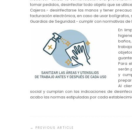
tomar pedidos, desinfectar todo objeto que se utilice
Cajeros.- desinfectarse las manos y tener precau
facturación electrónica, en caso de usar bolígrafos, s
Guardias de Seguridad.- cumplir con normativas de 
En lim
higien
baños,
trabaj
objetos
guante
Para e
serán 
y cump
prepar
Al cli
social y cumplan con las indicaciones de desinfecció
acabo las normas estipuladas por cada establecimie
Navegación
de