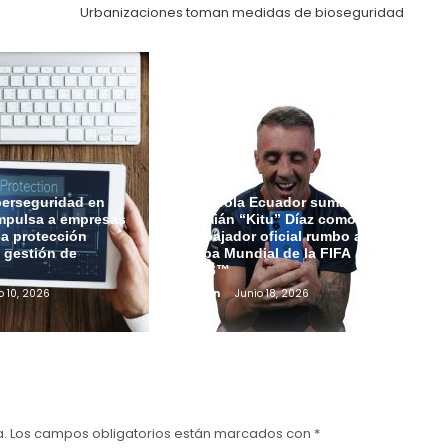
Urbanizaciones toman medidas de bioseguridad
berseguridad en
Motorola Ecuador suma a
mpulsa a empresas
Damián “Kitu” Díaz como
 la protección
embajador oficial rumbo a la
a gestión de
Copa Mundial de la FIFA
2026™
o 10, 2026
Admin
Junio 18, 2026
a.
Los campos obligatorios están marcados con
*