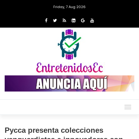
Friday, 7 Aug 2026
Togg
navig
Pycca presenta colecciones