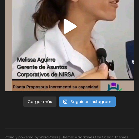
Cargar más
Seguir en Instagram
Proudly powered by WordPress
|
Theme: Magazine O by
Ocean Themes
.