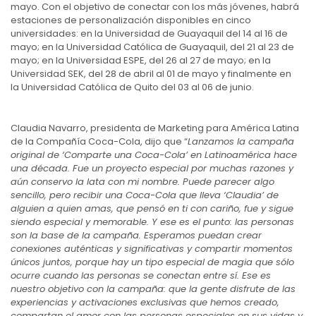
mayo. Con el objetivo de conectar con los más jóvenes, habrá
estaciones de personalización disponibles en cinco
universidades: en la Universidad de Guayaquil del 14 al 16 de
mayo; en la Universidad Católica de Guayaquil, del 21 al 23 de
mayo; en la Universidad ESPE, del 26 al 27 de mayo; en la
Universidad SEK, del 28 de abril al 01 de mayo y finalmente en
la Universidad Católica de Quito del 03 al 06 de junio.
Claudia Navarro, presidenta de Marketing para América Latina
de la Compañía Coca-Cola, dijo que “
Lanzamos la campaña
original de ‘Comparte una Coca-Cola’ en Latinoamérica hace
una década. Fue un proyecto especial por muchas razones y
aún conservo la lata con mi nombre. Puede parecer algo
sencillo, pero recibir una Coca-Cola que lleva ‘Claudia’ de
alguien a quien amas, que pensó en ti con cariño, fue y sigue
siendo especial y memorable. Y ese es el punto: las personas
son la base de la campaña. Esperamos puedan crear
conexiones auténticas y significativas y compartir momentos
únicos juntos, porque hay un tipo especial de magia que sólo
ocurre cuando las personas se conectan entre sí. Ese es
nuestro objetivo con la campaña: que la gente disfrute de las
experiencias y activaciones exclusivas que hemos creado,
compartan el amor con las personas especiales en sus vidas y