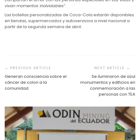
vivan momentos inolvidables
”.
Las botellas personalizadas de Coca-Cola estarán disponibles
en tiendas, supermercados y autoservicios a nivel nacional a
partir de la segunda semana de abril.
Navegación
de
entradas
Generan consciencia sobre el
Se iluminaron de azul
cáncer de colon a la
monumentos y edificios en
comunidad
conmemoración a las
personas con TEA