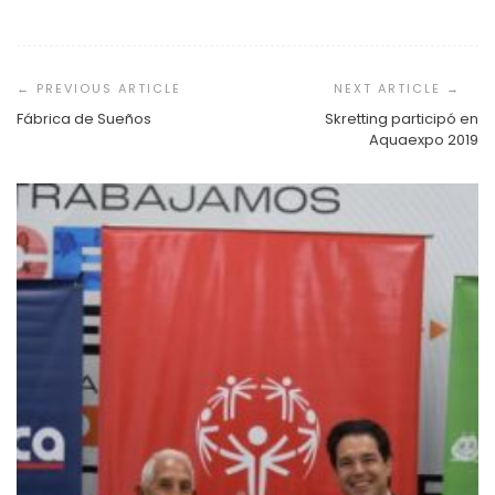
Navegación
de
entradas
Fábrica de Sueños
Skretting participó en
Aquaexpo 2019