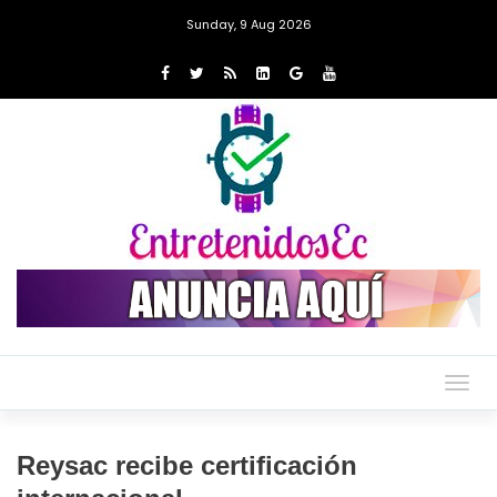
Sunday, 9 Aug 2026
Togg
navig
Reysac recibe certificación