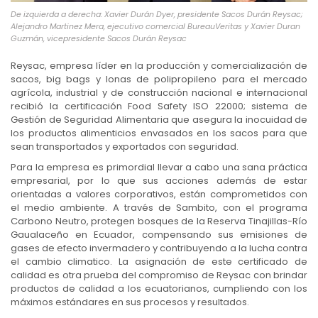
De izquierda a derecha: Xavier Durán Dyer, presidente Sacos Durán Reysac;
Alejandro Martinez Mera, ejecutivo comercial BureauVeritas y Xavier Duran
Guzmán, vicepresidente Sacos Durán Reysac
Reysac, empresa líder en la producción y comercialización de
sacos, big bags y lonas de polipropileno para el mercado
agrícola, industrial y de construcción nacional e internacional
recibió la certificación Food Safety ISO 22000; sistema de
Gestión de Seguridad Alimentaria que asegura la inocuidad de
los productos alimenticios envasados en los sacos para que
sean transportados y exportados con seguridad.
Para la empresa es primordial llevar a cabo una sana práctica
empresarial, por lo que sus acciones además de estar
orientadas a valores corporativos, están comprometidos con
el medio ambiente. A través de Sambito, con el programa
Carbono Neutro, protegen bosques de la Reserva Tinajillas-Río
Gaualaceño en Ecuador, compensando sus emisiones de
gases de efecto invermadero y contribuyendo a la lucha contra
el cambio climatico. La asignación de este certificado de
calidad es otra prueba del compromiso de Reysac con brindar
productos de calidad a los ecuatorianos, cumpliendo con los
máximos estándares en sus procesos y resultados.