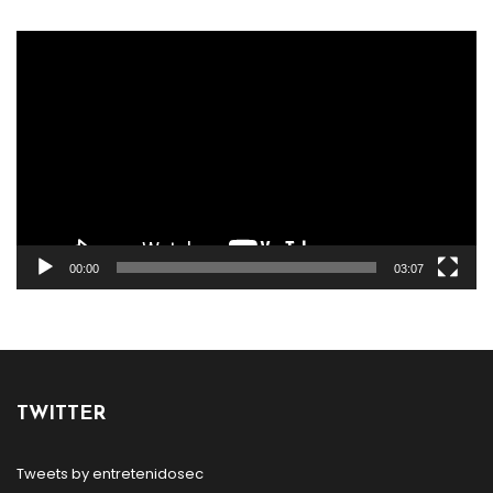
Reproductor
de
vídeo
00:00
03:07
TWITTER
Tweets by entretenidosec