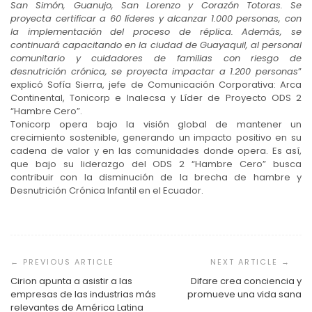
San Simón, Guanujo, San Lorenzo y Corazón Totoras. Se
proyecta certificar a 60 líderes y alcanzar 1.000 personas, con
la implementación del proceso de réplica. Además, se
continuará capacitando en la ciudad de Guayaquil, al personal
comunitario y cuidadores de familias con riesgo de
desnutrición crónica, se proyecta impactar a 1.200 personas
”
explicó Sofía Sierra, jefe de Comunicación Corporativa: Arca
Continental, Tonicorp e Inalecsa y Líder de Proyecto ODS 2
“Hambre Cero”.
Tonicorp opera bajo la visión global de mantener un
crecimiento sostenible, generando un impacto positivo en su
cadena de valor y en las comunidades donde opera. Es así,
que bajo su liderazgo del ODS 2 “Hambre Cero” busca
contribuir con la disminución de la brecha de hambre y
Desnutrición Crónica Infantil en el Ecuador.
Navegación
de
entradas
Cirion apunta a asistir a las
Difare crea conciencia y
empresas de las industrias más
promueve una vida sana
relevantes de América Latina