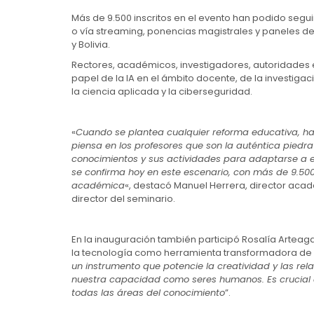
Más de 9.500 inscritos en el evento han podido segui
o vía streaming, ponencias magistrales y paneles de
y Bolivia.
Rectores, académicos, investigadores, autoridades e
papel de la IA en el ámbito docente, de la investigac
la ciencia aplicada y la ciberseguridad.
«
Cuando se plantea cualquier reforma educativa, hab
piensa en los profesores que son la auténtica piedr
conocimientos y sus actividades para adaptarse a e
se confirma hoy en este escenario, con más de 9.500
académica
«, destacó Manuel Herrera, director aca
director del seminario.
En la inauguración también participó Rosalía Arteaga
la tecnología como herramienta transformadora de l
un instrumento que potencie la creatividad y las 
nuestra capacidad como seres humanos. Es crucial qu
todas las áreas del conocimiento
”.