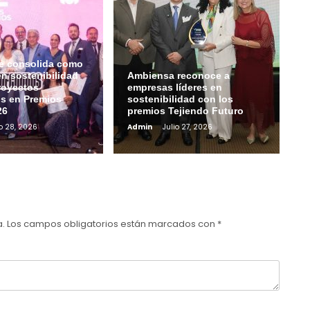
e consolida como
en sostenibilidad
Ambiensa reconoce a
royectos
empresas líderes en
s en Premios
sostenibilidad con los
26
premios Tejiendo Futuro
io 28, 2026
Admin
Julio 27, 2026
a.
Los campos obligatorios están marcados con
*