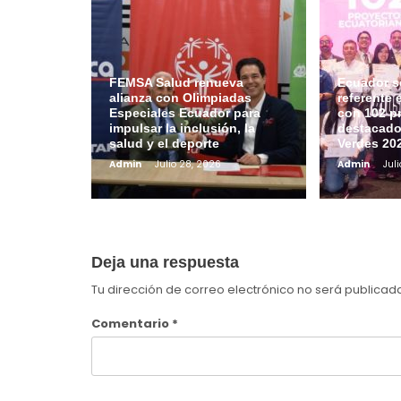
FEMSA Salud renueva
Ecuador s
alianza con Olimpiadas
referente 
Especiales Ecuador para
con 102 p
impulsar la inclusión, la
destacado
salud y el deporte
Verdes 20
Admin
Julio 28, 2026
Admin
Jul
Deja una respuesta
Tu dirección de correo electrónico no será publicad
Comentario
*