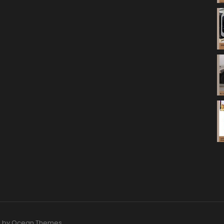
O by
Ocean Themes
.