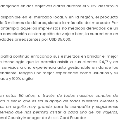
rabajando en dos objetivos claros durante el 2022: desarrollo
disponible en el mercado local, y en la región, el producto
de 3 millones de dólares, siendo la más alta del mercado. Por
 contempla aquellos imprevistos no médicos derivados de un
 cancelación o interrupción de viaje o bien, la cuarentena en
medades preexistentes por USD 35.000.
ompañía continúa enfocando sus esfuerzos en brindar el mejor
a tecnología que le permita asistir a sus clientes 24/7 y en
los servicios a una experiencia auto gestionable en donde los
pendiente, tengan una mejor experiencia como usuarios y su
do y 100% digital.
n estos 50 años, a través de todos nuestros canales de
do a ser lo que es sin el apoyo de todos nuestros clientes y
s es un orgullo muy grande para la compañía y seguiremos
ervicio que nos permita asistir a cada uno de los viajeros,
onal Country Manager de Assist Card Ecuador.