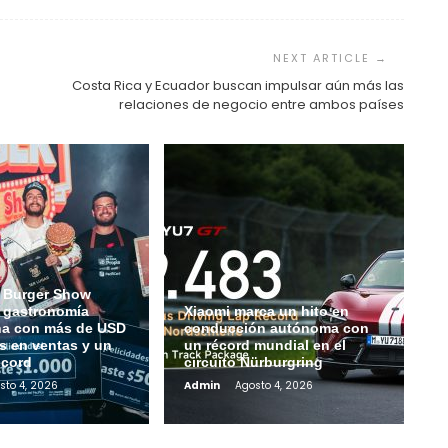
Costa Rica y Ecuador buscan impulsar aún más las
relaciones de negocio entre ambos países
 Burger Show
a gastronomía
Xiaomi marca un hito en
na con más de USD
conducción autónoma con
s en ventas y un
un récord mundial en el
écord
circuito Nürburgring
sto 4, 2026
Admin
Agosto 4, 2026