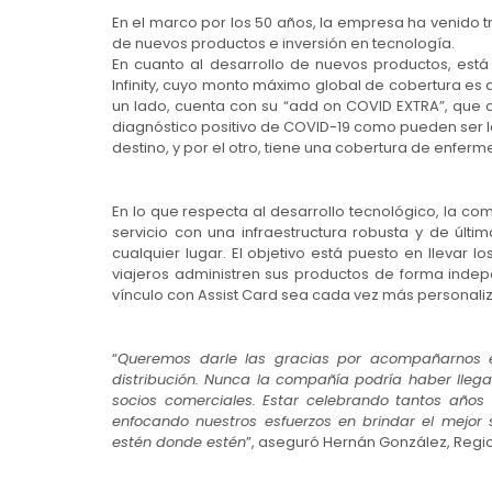
En el marco por los 50 años, la empresa ha venido t
de nuevos productos e inversión en tecnología.
En cuanto al desarrollo de nuevos productos, está 
Infinity, cuyo monto máximo global de cobertura es 
un lado, cuenta con su “add on COVID EXTRA”, que
diagnóstico positivo de COVID-19 como pueden ser la
destino, y por el otro, tiene una cobertura de enfer
En lo que respecta al desarrollo tecnológico, la c
servicio con una infraestructura robusta y de últim
cualquier lugar. El objetivo está puesto en llevar 
viajeros administren sus productos de forma inde
vínculo con Assist Card sea cada vez más personaliza
“
Queremos darle las gracias por acompañarnos e
distribución. Nunca la compañía podría haber llega
socios comerciales. Estar celebrando tantos año
enfocando nuestros esfuerzos en brindar el mejor s
estén donde estén
”, aseguró Hernán González, Regi