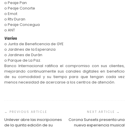
o Peaje Pan
o Peaje Conorte
o Emot
o Rtv Duran
o Peaje Concegua
o ANT
Varios
o Junta de Beneficencia de GYE
o Jardines de la Esperanza
o Jardines de Durán
o Parque de La Paz.
Banco Internacional ratifica el compromiso con sus clientes,
mejorando continuamente sus canales digitales en beneficio
de su comodidad y su tiempo para que tengan cada vez
menos necesidad de acercarse a los centros de atención.
Navegación
de
entradas
Unilever abre las inscripciones
Corona Sunsets presenta una
de la quinta edición de su
nueva experiencia musical