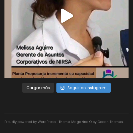
Cargar más
Seguir en Instagram
Proudly powered by WordPress
|
Theme: Magazine O by
Ocean Themes
.