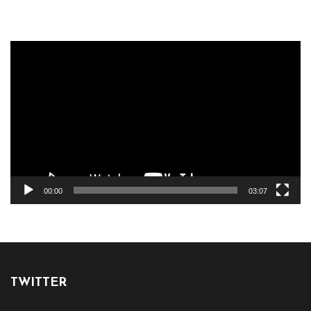
Reproductor
de
vídeo
00:00
03:07
TWITTER