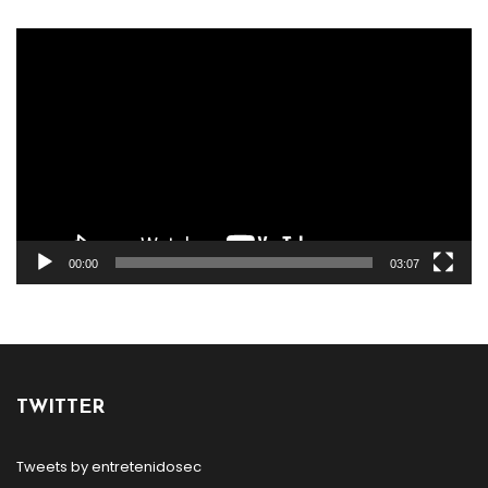
Reproductor
de
vídeo
00:00
03:07
TWITTER
Tweets by entretenidosec