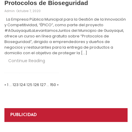
Protocolos de Bioseguridad
Admin
Octubre 7, 2020
La Empresa Pública Municipal para la Gestión de la Innovación
y Competitividad, “ÉPICO”, como parte del proyecto
#AGuayaquilLaLevantamosJuntos del Municipio de Guayaquil,
ofrece un curso en línea gratuito sobre “Protocolos de
Bioseguridad”, dirigido a emprendedores y dueños de
negocios y restaurantes para la entrega de productos a
domicilio con el objetivo de proteger la […]
Continue Reading
Paginación
de
«
1
…
123
124
125
126
127
…
150
»
entradas
PUBLICIDAD