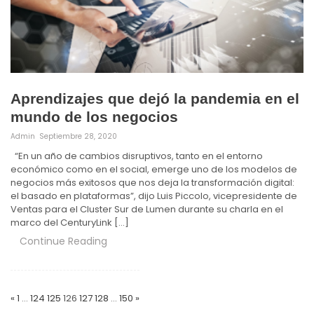
Aprendizajes que dejó la pandemia en el
mundo de los negocios
Admin
Septiembre 28, 2020
“En un año de cambios disruptivos, tanto en el entorno
económico como en el social, emerge uno de los modelos de
negocios más exitosos que nos deja la transformación digital:
el basado en plataformas”, dijo Luis Piccolo, vicepresidente de
Ventas para el Cluster Sur de Lumen durante su charla en el
marco del CenturyLink […]
Continue Reading
Paginación
de
«
1
…
124
125
126
127
128
…
150
»