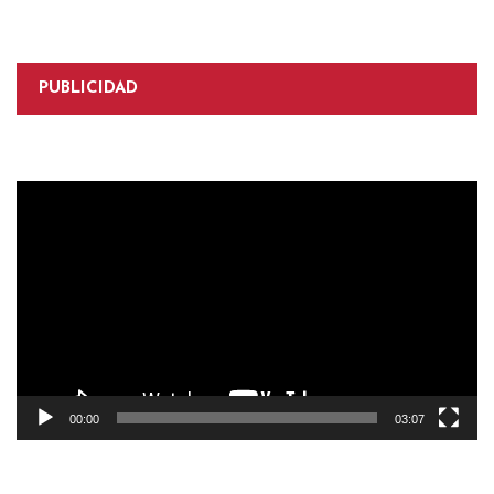
entradas
PUBLICIDAD
Reproductor
de
vídeo
00:00
03:07